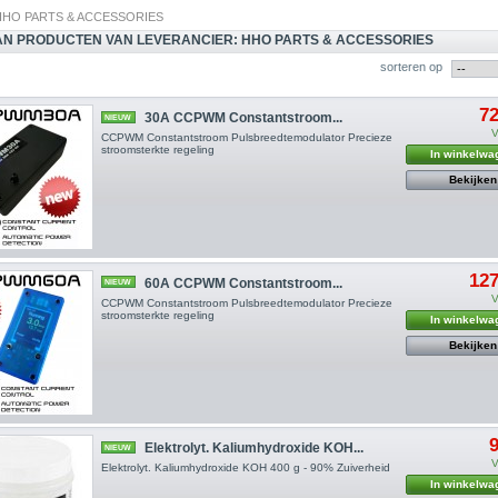
HHO PARTS & ACCESSORIES
VAN PRODUCTEN VAN LEVERANCIER: HHO PARTS & ACCESSORIES
sorteren op
72
30A CCPWM Constantstroom...
NIEUW
V
CCPWM Constantstroom Pulsbreedtemodulator Precieze
stroomsterkte regeling
In winkelwa
Bekijken
127
60A CCPWM Constantstroom...
NIEUW
V
CCPWM Constantstroom Pulsbreedtemodulator Precieze
stroomsterkte regeling
In winkelwa
Bekijken
9
Elektrolyt. Kaliumhydroxide KOH...
NIEUW
V
Elektrolyt. Kaliumhydroxide KOH 400 g - 90% Zuiverheid
In winkelwa