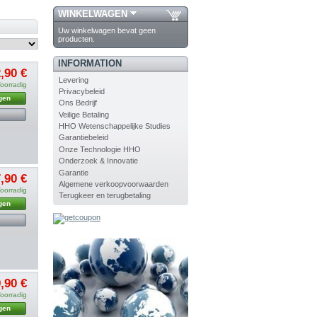
WINKELWAGEN
Uw winkelwagen bevat geen
producten.
INFORMATION
,90 €
Levering
oorradig
Privacybeleid
gen
Ons Bedrijf
Veilige Betaling
HHO Wetenschappelijke Studies
Garantiebeleid
Onze Technologie HHO
Onderzoek & Innovatie
Garantie
,90 €
Algemene verkoopvoorwaarden
oorradig
Terugkeer en terugbetaling
gen
,90 €
oorradig
gen