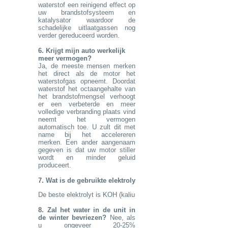
waterstof een reinigend effect op
uw brandstofsysteem en
katalysator waardoor de
schadelijke uitlaatgassen nog
verder gereduceerd worden.
6. Krijgt mijn auto werkelijk
meer vermogen?
Ja, de meeste mensen merken
het direct als de motor het
waterstofgas opneemt. Doordat
waterstof het octaangehalte van
het brandstofmengsel verhoogt
er een verbeterde en meer
volledige verbranding plaats vind
neemt het vermogen
automatisch toe. U zult dit met
name bij het accelereren
merken. Een ander aangenaam
gegeven is dat uw motor stiller
wordt en minder geluid
produceert.
7. Wat is de gebruikte elektrolyt?
De beste elektrolyt is KOH (kaliumhydroxide). Zeer goedkoop en
8. Zal het water in de unit in
de winter bevriezen?
Nee, als
u ongeveer 20-25%