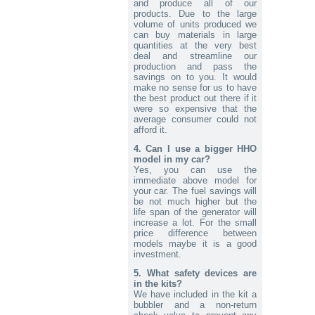
and produce all of our
Send to > Germany
products. Due to the large
volume of units produced we
2026-07-30 14:01:43
can buy materials in large
1x Kit HHO DC3000 voor Auto's
quantities at the very best
Send to > Netherlands
deal and streamline our
production and pass the
2026-07-30 14:01:43
savings on to you. It would
1x Kit HHO DC3000 voor Auto's
make no sense for us to have
Send to > Netherlands
the best product out there if it
were so expensive that the
2026-07-30 14:01:43
average consumer could not
1x Kit HHO DC3000 voor Auto's
afford it.
Send to > Netherlands
4. Can I use a bigger HHO
model in my car?
2026-07-30 14:01:26
1x Kit HHO DC3000 voor Auto's
Yes, you can use the
immediate above model for
Send to > Lithuania
your car. The fuel savings will
be not much higher but the
2026-07-30 14:01:26
life span of the generator will
1x Kit HHO DC3000 voor Auto's
increase a lot. For the small
Send to > Lithuania
price difference between
models maybe it is a good
2026-07-30 14:01:26
investment.
1x Kit HHO DC3000 voor Auto's
Send to > Lithuania
5. What safety devices are
in the kits?
2026-07-29 14:04:28
We have included in the kit a
1x 30A CCPWM Constantstroom
bubbler and a non-return
Pulsbreedtemodulator. Precieze