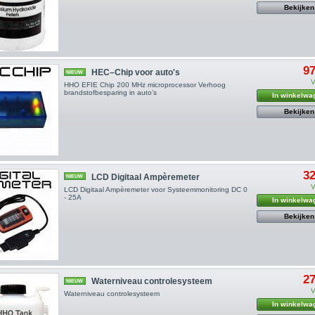
Bekijken
97
HEC–Chip voor auto's
NIEUW
V
HHO EFIE Chip 200 MHz microprocessor Verhoog
brandstofbesparing in auto’s
In winkelwa
Bekijken
32
LCD Digitaal Ampèremeter
NIEUW
V
LCD Digitaal Ampèremeter voor Systeemmonitoring DC 0
- 25A
In winkelwa
Bekijken
27
Waterniveau controlesysteem
NIEUW
V
Waterniveau controlesysteem
In winkelwa