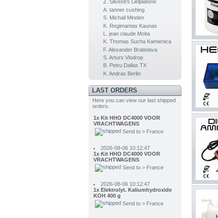
Z. Silvestrs Lielplatone
A. tanner cushing
S. Michail Minden
K. Regimantas Kaunas
L. jean claude Moita
K. Thomas Sucha Kamienica
F. Alexander Bratislava
S. Arturs Vlodrop
2026-08-06 10:12:47
1x Kit HHO DC4000 VOOR
B. Petru Dallas TX
VRACHTWAGENS
K. Andras Berlin
Send to > France
LAST ORDERS
2026-08-06 10:12:47
1x Kit HHO DC4000 VOOR
Here you can view our last shipped
VRACHTWAGENS
orders.
Send to > France
2026-08-06 10:12:47
1x Kit HHO DC4000 VOOR
VRACHTWAGENS
Send to > France
2026-08-06 10:12:47
1x Elektrolyt. Kaliumhydroxide
KOH 400 g
Send to > France
2026-08-06 10:12:47
1x Elektrolyt. Kaliumhydroxide
KOH 400 g