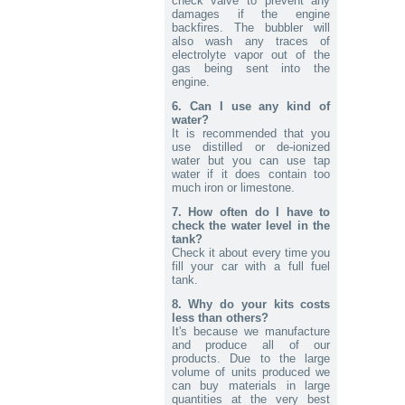
check valve to prevent any
stroomsterkte regeling
damages if the engine
Send to > France
backfires. The bubbler will
also wash any traces of
2026-07-29 14:04:28
electrolyte vapor out of the
1x 30A CCPWM Constantstroom
gas being sent into the
Pulsbreedtemodulator. Precieze
stroomsterkte regeling
engine.
Send to > France
6. Can I use any kind of
water?
2026-07-29 14:04:28
It is recommended that you
1x 30A CCPWM Constantstroom
use distilled or de-ionized
Pulsbreedtemodulator. Precieze
stroomsterkte regeling
water but you can use tap
water if it does contain too
Send to > France
much iron or limestone.
2026-07-29 14:02:53
7. How often do I have to
1x Kit HHO DC3000 voor Auto's
check the water level in the
Send to > Belgium
tank?
Check it about every time you
2026-07-29 14:02:53
fill your car with a full fuel
1x Kit HHO DC3000 voor Auto's
tank.
Send to > Belgium
8. Why do your kits costs
less than others?
2026-07-29 14:02:53
1x Kit HHO DC3000 voor Auto's
It's because we manufacture
Send to > Belgium
and produce all of our
products. Due to the large
volume of units produced we
2026-07-29 14:02:53
1x 30A CCPWM Constantstroom
can buy materials in large
Pulsbreedtemodulator. Precieze
quantities at the very best