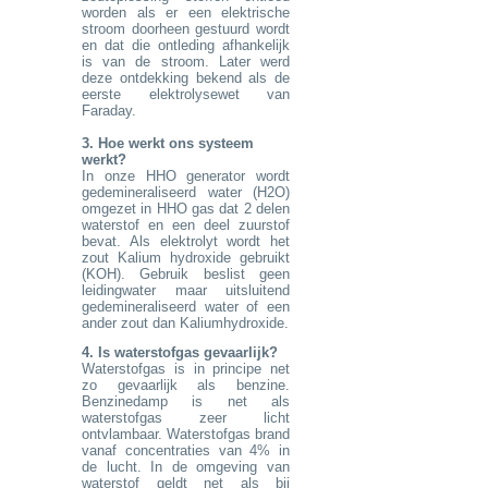
worden als er een elektrische
stroom doorheen gestuurd wordt
en dat die ontleding afhankelijk
is van de stroom. Later werd
deze ontdekking bekend als de
eerste elektrolysewet van
Faraday.
3. Hoe werkt ons systeem
werkt?
In onze HHO generator wordt
gedemineraliseerd water (H2O)
omgezet in HHO gas dat 2 delen
waterstof en een deel zuurstof
bevat. Als elektrolyt wordt het
zout Kalium hydroxide gebruikt
(KOH). Gebruik beslist geen
leidingwater maar uitsluitend
gedemineraliseerd water of een
ander zout dan Kaliumhydroxide.
4. Is waterstofgas gevaarlijk?
Waterstofgas is in principe net
zo gevaarlijk als benzine.
Benzinedamp is net als
waterstofgas zeer licht
ontvlambaar. Waterstofgas brand
vanaf concentraties van 4% in
de lucht. In de omgeving van
waterstof geldt net als bij