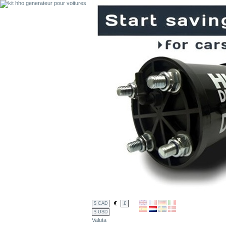
€
$ CAD
£
$ USD
Valuta