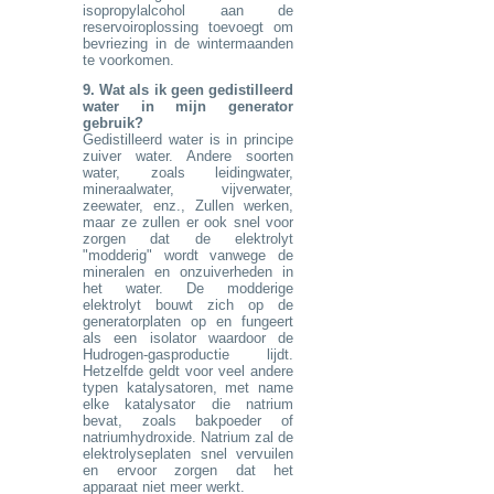
isopropylalcohol aan de
reservoiroplossing toevoegt om
bevriezing in de wintermaanden
te voorkomen.
9. Wat als ik geen gedistilleerd
water in mijn generator
gebruik?
Ge
distilleerd water is in principe
zuiver water. Andere soorten
water, zoals leidingwater,
mineraalwater, vijverwater,
zeewater, enz., Zullen werken,
maar ze zullen er ook snel voor
zorgen dat de elektrolyt
"modderig" wordt vanwege de
mineralen en onzuiverheden in
het water. De modderige
elektrolyt bouwt zich op de
generatorplaten op en fungeert
als een isolator waardoor de
Hudrogen-gasproductie lijdt.
Hetzelfde geldt voor veel andere
typen katalysatoren, met name
elke katalysator die natrium
bevat, zoals bakpoeder of
natriumhydroxide. Natrium zal de
elektrolyseplaten snel vervuilen
en ervoor zorgen dat het
apparaat niet meer werkt.