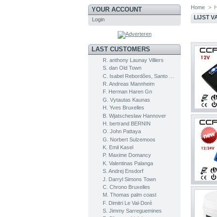
Home
>
YOUR ACCOUNT
LIJST 
Login
LAST CUSTOMERS
R. anthony Launay Villiers
S. dan Old Town
C. Isabel Rebordões, Santo Tirso
R. Andreas Mannheim
F. Herman Haren Gn
G. Vytautas Kaunas
H. Yves Bruxelles
B. Wjatscheslaw Hannover
H. bertrand BERNIN
O. John Pattaya
G. Norbert Sulzemoos
K. Emil Kasel
P. Maxime Domancy
K. Valentinas Palanga
S. Andrej Ensdorf
J. Darryl Simons Town
C. Chrono Bruxelles
M. Thomas palm coast
F. Dimitri Le Val-Doré
S. Jimmy Sarreguemines