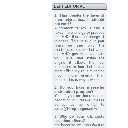
Send to > Portugal
LEFT EDITORIAL
2026-08-04 09:13:36
1. This breaks the laws of
1x Elektrolyt. Kaliumhydroxide
KOH 400 g
thermodynamics. It should
Send to > Portugal
not work!
A common fallacy is that it
takes more energy to produce
2026-08-04 09:13:36
the HHO than the energy it
1x Elektrolyt. Kaliumhydroxide
KOH 400 g
releases. This is true in part
Send to > Portugal
when we see only the
electrolysis process but when
the HHO gas is mixed with
2026-08-04 09:13:36
your usual fuel inside the
1x Elektrolyt. Kaliumhydroxide
KOH 400 g
engine it allows the fuel
Send to > Portugal
molecules to burn better and
more efficiently thus releasing
much more energy than
2026-07-31 13:14:53
before. This is why it works.
2x Elektrolyt. Kaliumhydroxide
KOH 400 g
2. Do you have a reseller
Send to > Germany
distribution program?
Yes, if you are interested in
2026-07-31 13:14:53
becoming our reseller please
2x Elektrolyt. Kaliumhydroxide
KOH 400 g
contact us by e-mail to
sales@hhoplusgas.com
Send to > Germany
3. Why do your kits costs
2026-07-31 13:14:53
less than others?
2x Elektrolyt. Kaliumhydroxide
It's because we manufacture
KOH 400 g