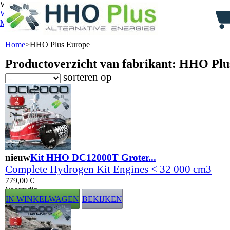
Welkom,
Aanmelden
Winkelwagen
0
product
producten
(leeg)
Mijn account
Home
>
HHO Plus Europe
Productoverzicht van fabrikant: HHO Pl
sorteren op
nieuw
Kit HHO DC12000T Groter...
Complete Hydrogen Kit Engines < 32 000 cm3
779,00 €
Voorradig
IN WINKELWAGEN
BEKIJKEN