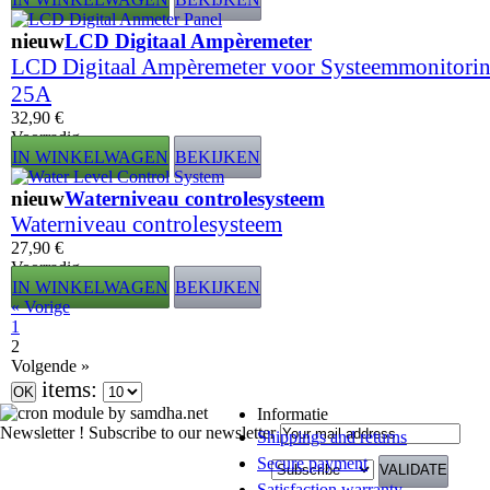
nieuw
LCD Digitaal Ampèremeter
LCD Digitaal Ampèremeter voor Systeemmonitorin
25A
32,90 €
Voorradig
IN WINKELWAGEN
BEKIJKEN
nieuw
Waterniveau controlesysteem
Waterniveau controlesysteem
27,90 €
Voorradig
IN WINKELWAGEN
BEKIJKEN
« Vorige
1
2
Volgende »
items:
Informatie
Newsletter !
Subscribe to our newsletter
Shippings and returns
Secure payment
Satisfaction warranty