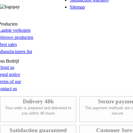
Sitemap
Producten
Laatste verkopen
Nieuwe producten
Best sales
Manufacturers list
ns Bedrijf
bout us
egal notice
erms of use
ontact us
Delivery 48h
Secure payme
Your order is prepared and delivered to
The payment methods are c
you within 48 hours
secure
Satisfaction guaranteed
Customer Serv