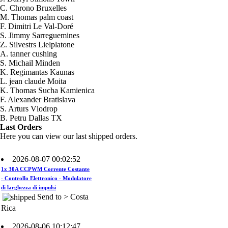
C. Chrono Bruxelles
M. Thomas palm coast
F. Dimitri Le Val-Doré
S. Jimmy Sarreguemines
Z. Silvestrs Lielplatone
A. tanner cushing
S. Michail Minden
K. Regimantas Kaunas
L. jean claude Moita
K. Thomas Sucha Kamienica
2026-08-07 00:02:52
F. Alexander Bratislava
1x Kit HHO DC2000 per Auto
S. Arturs Vlodrop
Send to > Costa
B. Petru Dallas TX
Rica
Last Orders
Here you can view our last shipped orders.
2026-08-07 00:02:52
1x 30A CCPWM Corrente Costante
- Controllo Elettronico - Modulatore
di larghezza di impulsi
Send to > Costa
Rica
2026-08-06 10:12:47
1x Kit HHO DC4000 per Camion