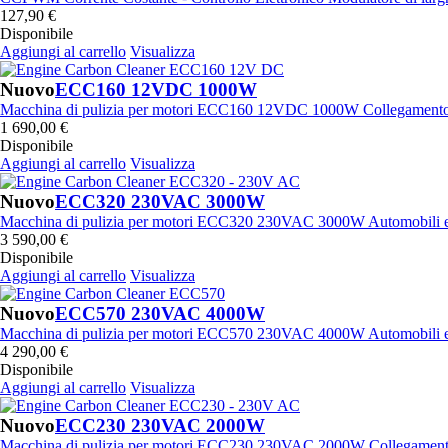
127,90 €
2026-08-04 09:13:36
Disponibile
1x Elettrolita. Idrossido di Potassio
Aggiungi al carrello
Visualizza
KOH 400 g
Send to >
Nuovo
ECC160 12VDC 1000W
Portugal
Macchina di pulizia per motori ECC160 12VDC 1000W Collegamento all
1 690,00 €
2026-08-04 09:13:36
Disponibile
1x Elettrolita. Idrossido di Potassio
Aggiungi al carrello
Visualizza
KOH 400 g
Send to >
Nuovo
ECC320 230VAC 3000W
Portugal
Macchina di pulizia per motori ECC320 230VAC 3000W Automobili e 
3 590,00 €
2026-07-31 13:14:53
Disponibile
2x Elettrolita. Idrossido di Potassio
Aggiungi al carrello
Visualizza
KOH 400 g
Send to >
Nuovo
ECC570 230VAC 4000W
Allemagne
Macchina di pulizia per motori ECC570 230VAC 4000W Automobili e 
4 290,00 €
2026-07-31 13:14:53
Disponibile
2x Elettrolita. Idrossido di Potassio
Aggiungi al carrello
Visualizza
KOH 400 g
Send to >
Nuovo
ECC230 230VAC 2000W
Allemagne
Macchina di pulizia per motori ECC230 230VAC 2000W Collegamento a