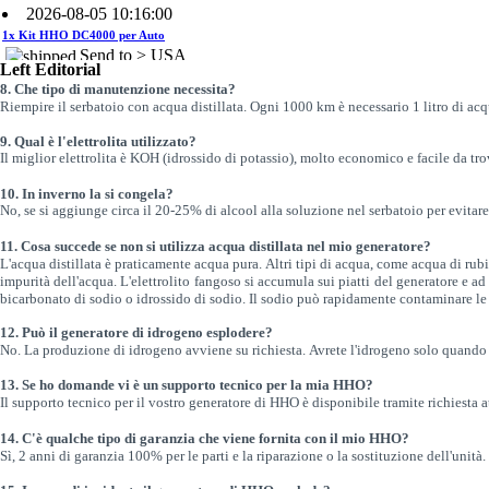
1x Kit HHO DC4000 per Auto
Send to > USA
2026-08-04 09:13:36
Left Editorial
8.
Che tipo di manutenzione necessita?
1x Sistema di controllo del livello
Riempire il serbatoio con acqua distillata.
Ogni 1000 km è necessario 1 litro di acq
dell'acqua
Send to >
9.
Qual è l'elettrolita utilizzato?
Portugal
Il miglior elettrolita è KOH (idrossido di potassio), molto economico e facile da tro
2026-08-04 09:13:36
10.
In inverno la si congela?
No, se si aggiunge circa il 20-25% di alcool alla soluzione nel serbatoio per evitar
1x Sistema di controllo del livello
dell'acqua
11.
Cosa succede se non si utilizza acqua distillata nel mio generatore?
Send to >
L'acqua distillata è praticamente acqua pura.
Altri tipi di acqua, come acqua di ru
Portugal
impurità dell'acqua.
L'elettrolito fangoso si accumula sui piatti del generatore e a
bicarbonato di sodio o idrossido di sodio.
Il s
odio può rapidamente contaminare le p
2026-08-04 09:13:36
12.
Può il generatore di idrogeno esplodere?
1x Sistema di controllo del livello
No.
La produzione di idrogeno avviene su richiesta
.
Avrete l'idrogeno solo quando
dell'acqua
Send to >
13.
Se ho domande vi è un supporto tecnico per la mia HHO?
Portugal
Il supporto tecnico per il vostro generatore di HHO è disponibile tramite richiesta a
14.
C'è qualche tipo di garanzia che viene fornita con il mio HHO?
2026-08-04 09:13:36
Sì, 2 anni di garanzia 100% per le parti e la riparazione o la sostituzione dell'unità.
1x 60A CCPWM Corrente Costante
- Controllo Elettronico - Modulatore