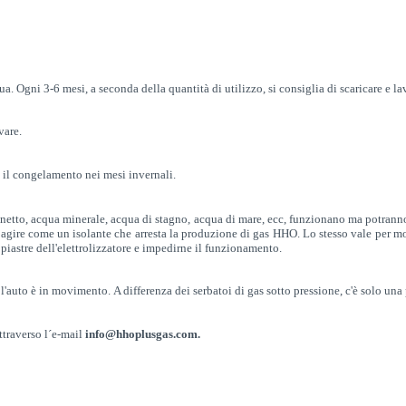
ua.
Ogni 3-6 mesi, a seconda della quantità di utilizzo, si consiglia di scaricare e lav
vare.
e il congelamento nei mesi invernali.
binetto, acqua minerale, acqua di stagno, acqua di mare, ecc, funzionano ma potran
d agire come un isolante che arresta la produzione di gas HHO.
Lo stesso vale per mo
iastre dell'elettrolizzatore e impedirne il funzionamento.
 l'auto è in movimento.
A differenza dei serbatoi di gas sotto pressione, c'è solo una
ttraverso l´e-mail
info@hhoplusgas.com.