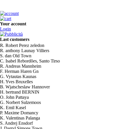
Your account
Login
Last customers
R. Robert Perez zeledon
R. anthony Launay Villiers
S. dan Old Town
C. Isabel Rebordões, Santo Tirso
R. Andreas Mannheim
F. Herman Haren Gn
G. Vytautas Kaunas
H. Yves Bruxelles
B. Wjatscheslaw Hannover
H. bertrand BERNIN
O. John Pattaya
G. Norbert Sulzemoos
K. Emil Kasel
P. Maxime Domancy
K. Valentinas Palanga
S. Andrej Ensdorf
J. Darryl Simons Town