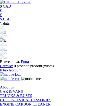
$ CAD
€
£
$ USD
Valuta
Benvenuto/a,
Entra
Carrello:
0
prodotto
prodotti
(vuoto)
Il tuo Account
About us
CAR & VANS
TRUCKS & BUSES
HHO PARTS & ACCESSORIES
ENGINE CARBON CLEANER