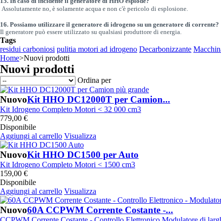
15.
In caso di incidente il generatore di HHO esplode?
di larghezza di impulsi
Assolutamente no, è solamente acqua e non c'è pericolo di esplosione.
Send to >
16.
Possiamo utilizzare il generatore di idrogeno su un generatore di corrente?
Portugal
Il generatore può essere utilizzato su qualsiasi produttore di energia.
Tags
2026-08-04 09:13:36
residui carboniosi
pulitia motori ad idrogeno
Decarbonizzante
Macchina
1x 60A CCPWM Corrente Costante
Home
>
Nuovi prodotti
- Controllo Elettronico - Modulatore
Nuovi prodotti
di larghezza di impulsi
Send to >
Ordina per
Portugal
Nuovo
Kit HHO DC12000T per Camion...
2026-08-04 09:13:36
Kit Idrogeno Completo Motori < 32 000 cm3
779,00 €
1x 60A CCPWM Corrente Costante
Disponibile
- Controllo Elettronico - Modulatore
Aggiungi al carrello
Visualizza
di larghezza di impulsi
Send to >
Nuovo
Kit HHO DC1500 per Auto
Portugal
Kit Idrogeno Completo Motori < 1500 cm3
159,00 €
2026-08-04 09:13:36
Disponibile
1x Elettrolita. Idrossido di Potassio
Aggiungi al carrello
Visualizza
KOH 400 g
Send to >
Nuovo
60A CCPWM Corrente Costante -...
Portugal
CCPWM Corrente Costante - Controllo Elettronico Modulatore di larg