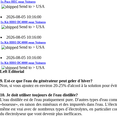
2026-08-05 10:16:00
1x Kit HHO DC4000 pour Voitures
Send to > USA
2026-08-05 10:16:00
1x Kit HHO DC4000 pour Voitures
Send to > USA
2026-08-05 10:16:00
1x Kit HHO DC4000 pour Voitures
Send to > USA
2026-08-04 09:13:36
Left Editorial
1x Système de contrôle du niveau
d'eau
9.
Est-ce que l'eau du générateur peut geler d´hiver?
Send to >
Non, si vous ajoutez en environ 20-25% d'alcool à la solution pour évite
Portugal
10.
Je doit utiliser toujours de l'eau distillée?
2026-08-04 09:13:36
L'eau distillée est de l'eau pratiquement pure. D'autres types d'eau comme
«boueuse», en raison des minéraux et des impuretés dans l'eau. L'élect
1x Système de contrôle du niveau
même est vrai avec de nombreux types d´électrolytes, en particulier 
d'eau
Send to >
du électrolyseur que vont devenir plus inefficaces.