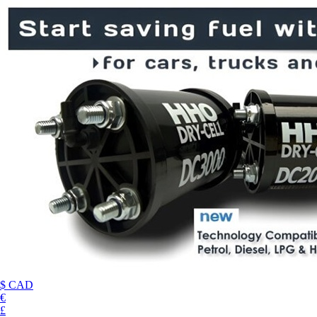
$ CAD
€
£