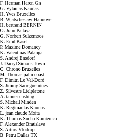
F. Herman Haren Gn
G. Vytautas Kaunas
H. Yves Bruxelles
B. Wjatscheslaw Hannover
H. bertrand BERNIN
O. John Pattaya
G. Norbert Sulzemoos
K. Emil Kasel
P. Maxime Domancy
K. Valentinas Palanga
S. Andrej Ensdorf
J. Darryl Simons Town
C. Chrono Bruxelles
M. Thomas palm coast
F. Dimitri Le Val-Doré
S. Jimmy Sarreguemines
Z. Silvestrs Lielplatone
A. tanner cushing
S. Michail Minden
K. Regimantas Kaunas
L. jean claude Moita
K. Thomas Sucha Kamienica
2026-08-07 00:02:52
F. Alexander Bratislava
1x Kit HHO DC2000 pour Voitures
S. Arturs Vlodrop
Send to > Costa
B. Petru Dallas TX