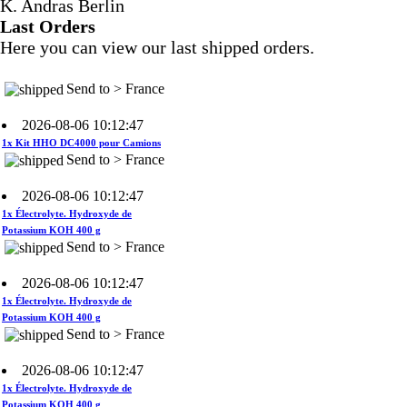
K. Andras Berlin
Last Orders
2026-08-06 10:12:47
Here you can view our last shipped orders.
1x Kit HHO DC4000 pour Camions
Send to > France
2026-08-06 10:12:47
1x Kit HHO DC4000 pour Camions
Send to > France
2026-08-06 10:12:47
1x Électrolyte. Hydroxyde de
Potassium KOH 400 g
Send to > France
2026-08-06 10:12:47
1x Électrolyte. Hydroxyde de
Potassium KOH 400 g
Send to > France
2026-08-06 10:12:47
1x Électrolyte. Hydroxyde de
Potassium KOH 400 g
Send to > France