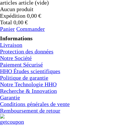
articles
article
(vide)
1x 30A CCPWM Courant constant -
Aucun produit
Contrôle électronique - Modulateur
de Fréquence
Expédition
0,00 €
Send to >
Total
0,00 €
Belgique
Panier
Commander
2026-07-29 14:02:53
Informations
1x 30A CCPWM Courant constant -
Livraison
Contrôle électronique - Modulateur
Protection des données
de Fréquence
Send to >
Notre Société
Belgique
Paiement Sécurisé
HHO Études scientifiques
2026-07-29 14:02:53
Politique de garantie
1x 30A CCPWM Courant constant -
Notre Technologie HHO
Contrôle électronique - Modulateur
de Fréquence
Recherche & Innovation
Send to >
Garantie
Belgique
Conditions générales de vente
Remboursement de retour
2026-07-29 14:02:53
1x Électrolyte. Hydroxyde de
Potassium KOH 400 g
Send to >