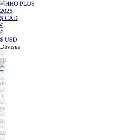
$ CAD
€
£
$ USD
Devises