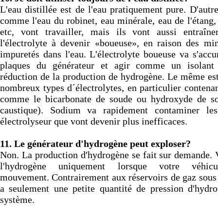
de Fréquence
L'eau distillée est de l'eau pratiquement pure. D'autr
Send to >
comme l'eau du robinet, eau minérale, eau de l'étang,
Portugal
etc, vont travailler, mais ils vont aussi entraîn
2026-08-04 09:13:36
l'électrolyte à devenir «boueuse», en raison des mi
1x 60A CCPWM Courant constant -
impuretés dans l'eau. L'électrolyte boueuse va s'accu
Contrôle Électronique - Modulateur
plaques du générateur et agir comme un isolant
de Fréquence
Send to >
réduction de la production de hydrogène. Le même est
Portugal
nombreux types d´électrolytes, en particulier contena
comme le bicarbonate de soude ou hydroxyde de s
2026-08-04 09:13:36
caustique). Sodium va rapidement contaminer le
1x 60A CCPWM Courant constant -
électrolyseur que vont devenir plus inefficaces.
Contrôle Électronique - Modulateur
de Fréquence
Send to >
11.
Le générateur d'hydrogène peut exploser?
Portugal
Non. La production d'hydrogène se fait sur demande. 
l'hydrogène uniquement lorsque votre véhi
2026-08-04 09:13:36
mouvement. Contrairement aux réservoirs de gaz sous p
1x Électrolyte. Hydroxyde de
Potassium KOH 400 g
a seulement une petite quantité de pression d'hydr
Send to >
système.
Portugal