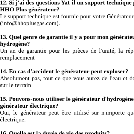
12.
Si j'ai des questions Yat-il un support techniqu
2026-08-04 09:13:36
HHO Plus générateur?
1x Électrolyte. Hydroxyde de
Potassium KOH 400 g
Le support technique est fournie pour votre Générate
Send to >
(info@hhoplusgas.com).
Portugal
13.
Quel genre de garantie il y a pour mon générate
2026-08-04 09:13:36
hydrogène?
1x Électrolyte. Hydroxyde de
Potassium KOH 400 g
Un an de garantie pour les pièces de l'unité, la rép
Send to >
remplacement
Portugal
14.
En cas d'accident le générateur peut exploser?
2026-07-31 13:14:53
Absolument pas, tout ce que vous aurez de l'eau et de
2x Électrolyte. Hydroxyde de
Potassium KOH 400 g
sur le terrain
Send to >
Allemagne
15.
Pouvons-nous utiliser le générateur d'hydrogène
générateur électrique?
2026-07-31 13:14:53
2x Électrolyte. Hydroxyde de
Oui, le générateur peut être utilisé sur n'importe qu
Potassium KOH 400 g
électrique.
Send to >
Allemagne
16.
Quelle est la durée de vie des produits?