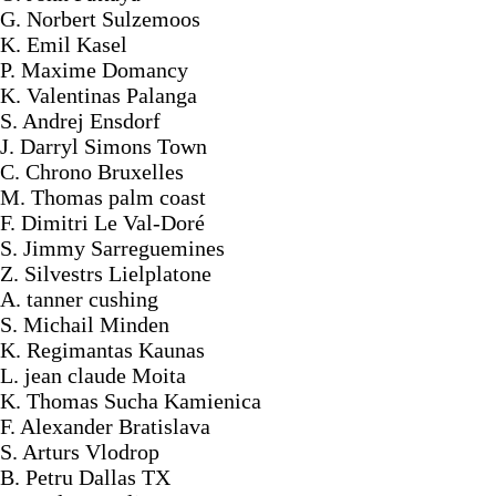
G. Norbert Sulzemoos
K. Emil Kasel
P. Maxime Domancy
K. Valentinas Palanga
S. Andrej Ensdorf
J. Darryl Simons Town
C. Chrono Bruxelles
M. Thomas palm coast
F. Dimitri Le Val-Doré
S. Jimmy Sarreguemines
Z. Silvestrs Lielplatone
A. tanner cushing
S. Michail Minden
K. Regimantas Kaunas
L. jean claude Moita
K. Thomas Sucha Kamienica
F. Alexander Bratislava
S. Arturs Vlodrop
2026-08-06 10:12:47
B. Petru Dallas TX
1x Kit HHO DC4000 pour Camions
Send to > France