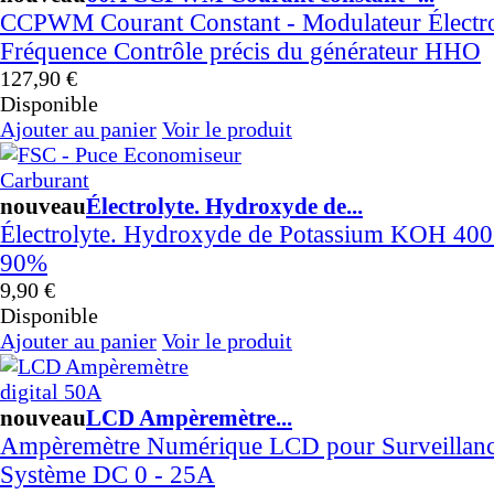
Send to >
CCPWM Courant Constant - Modulateur Électr
Lituanie
Fréquence Contrôle précis du générateur HHO
2026-07-30 14:01:26
127,90 €
1x Kit HHO DC3000 pour Voitures
Disponible
Send to >
Ajouter au panier
Voir le produit
Lituanie
2026-07-30 14:01:26
nouveau
Électrolyte. Hydroxyde de...
1x Kit HHO DC3000 pour Voitures
Send to >
Électrolyte. Hydroxyde de Potassium KOH 400 
Lituanie
90%
2026-07-29 14:04:28
9,90 €
1x 30A CCPWM Courant constant -
Disponible
Contrôle électronique - Modulateur
Ajouter au panier
Voir le produit
de Fréquence
Send to > France
2026-07-29 14:04:28
nouveau
LCD Ampèremètre...
1x 30A CCPWM Courant constant -
Ampèremètre Numérique LCD pour Surveillan
Contrôle électronique - Modulateur
Système DC 0 - 25A
de Fréquence
Send to > France