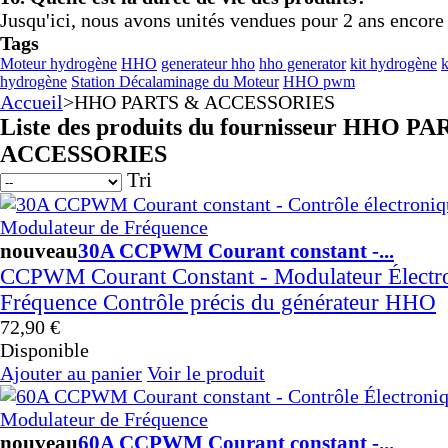
2026-07-31 13:14:53
Jusqu'ici, nous avons unités vendues pour 2 ans encore 
2x Électrolyte. Hydroxyde de
Tags
Potassium KOH 400 g
Moteur hydrogène
HHO
generateur hho
hho generator
kit hydrogène
k
Send to >
hydrogène
Station Décalaminage du Moteur
HHO pwm
Allemagne
Accueil
>
HHO PARTS & ACCESSORIES
Liste des produits du fournisseur HHO P
2026-07-30 14:01:43
ACCESSORIES
1x Kit HHO DC3000 pour Voitures
Send to > Pays-
Tri
bas
2026-07-30 14:01:43
nouveau
30A CCPWM Courant constant -...
1x Kit HHO DC3000 pour Voitures
Send to > Pays-
CCPWM Courant Constant - Modulateur Électr
bas
Fréquence Contrôle précis du générateur HHO
2026-07-30 14:01:43
72,90 €
1x Kit HHO DC3000 pour Voitures
Disponible
Send to > Pays-
Ajouter au panier
Voir le produit
bas
2026-07-30 14:01:26
nouveau
60A CCPWM Courant constant -...
1x Kit HHO DC3000 pour Voitures