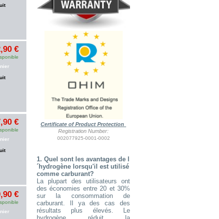
uit
,90 €
sponible
nier
uit
,90 €
Certificate of Product Protection
sponible
Registration Number:
002077925-0001-0002
nier
uit
1. Quel sont les avantages de l
´hydrogène lorsqu'il est utilisé
comme carburant?
La plupart des utilisateurs ont
des économies entre 20 et 30%
,90 €
sur la consommation de
carburant. Il ya des cas des
sponible
résultats plus élevés. Le
nier
hydrogène réduit la