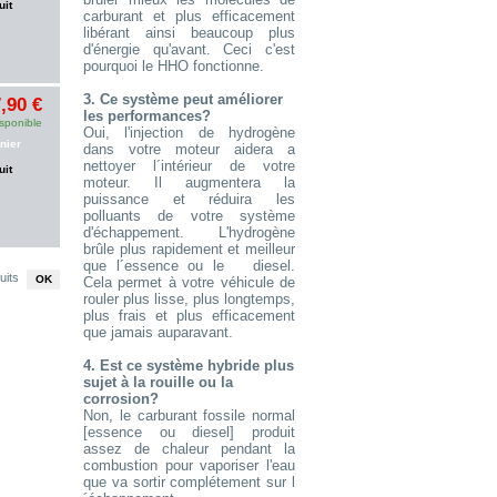
uit
carburant et plus efficacement
libérant ainsi beaucoup plus
d'énergie qu'avant. Ceci c'est
pourquoi le HHO fonctionne.
3. Ce système peut améliorer
,90 €
les performances?
sponible
Oui, l'injection de hydrogène
nier
dans votre moteur aidera a
nettoyer l´intérieur de votre
uit
moteur. Il augmentera la
puissance et réduira les
polluants de votre système
d'échappement. L'hydrogène
brûle plus rapidement et meilleur
que l´essence ou le diesel.
uits
Cela permet à votre véhicule de
rouler plus lisse, plus longtemps,
plus frais et plus efficacement
que jamais auparavant.
4. Est ce système hybride plus
sujet à la rouille ou la
corrosion?
Non, le carburant fossile normal
[essence ou diesel] produit
assez de chaleur pendant la
combustion pour vaporiser l'eau
que va sortir complétement sur l