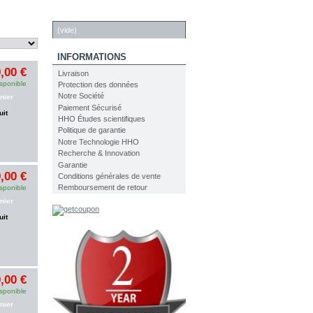
PANIER
(vide)
INFORMATIONS
,00 €
Livraison
sponible
Protection des données
Notre Société
nier
Paiement Sécurisé
uit
HHO Études scientifiques
Politique de garantie
Notre Technologie HHO
Recherche & Innovation
Garantie
,00 €
Conditions générales de vente
Remboursement de retour
sponible
nier
uit
,00 €
sponible
nier