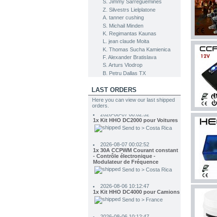
S. Jimmy Sarreguemines
Z. Silvestrs Lielplatone
A. tanner cushing
S. Michail Minden
K. Regimantas Kaunas
L. jean claude Moita
K. Thomas Sucha Kamienica
F. Alexander Bratislava
2026-08-08 07:45:38
S. Arturs Vlodrop
2x Électrolyte. Hydroxyde de
B. Petru Dallas TX
Potassium KOH 400 g
Send to > Allemagne
LAST ORDERS
2026-08-07 00:02:52
Here you can view our last shipped
1x Kit HHO DC2000 pour Voitures
orders.
Send to > Costa Rica
2026-08-07 00:02:52
1x 30A CCPWM Courant constant
- Contrôle électronique -
Modulateur de Fréquence
Send to > Costa Rica
2026-08-06 10:12:47
1x Kit HHO DC4000 pour Camions
Send to > France
2026-08-06 10:12:47
1x Kit HHO DC4000 pour Camions
Send to > France