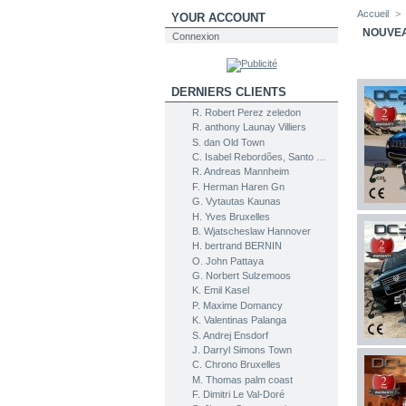
Accueil
>
YOUR ACCOUNT
NOUVEA
Connexion
DERNIERS CLIENTS
R. Robert Perez zeledon
R. anthony Launay Villiers
S. dan Old Town
C. Isabel Rebordões, Santo Tirso
R. Andreas Mannheim
F. Herman Haren Gn
G. Vytautas Kaunas
H. Yves Bruxelles
B. Wjatscheslaw Hannover
H. bertrand BERNIN
O. John Pattaya
G. Norbert Sulzemoos
K. Emil Kasel
P. Maxime Domancy
K. Valentinas Palanga
S. Andrej Ensdorf
J. Darryl Simons Town
C. Chrono Bruxelles
M. Thomas palm coast
F. Dimitri Le Val-Doré