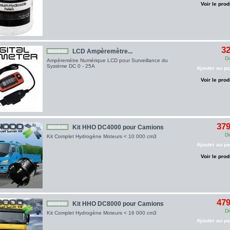
Voir le prod
32
LCD Ampèremètre...
NOUVEAU
Di
Ampèremètre Numérique LCD pour Surveillance du
Système DC 0 - 25A
Ajouter au pa
Voir le prod
379
Kit HHO DC4000 pour Camions
NOUVEAU
Di
Kit Complet Hydrogène Moteurs < 10 000 cm3
Ajouter au pa
Voir le prod
479
Kit HHO DC8000 pour Camions
NOUVEAU
Di
Kit Complet Hydrogène Moteurs < 16 000 cm3
Ajouter au pa