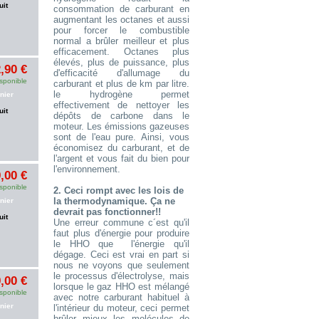
uit
consommation de carburant en
augmentant les octanes et aussi
pour forcer le combustible
normal a brûler meilleur et plus
efficacement. Octanes plus
élevés, plus de puissance, plus
,90 €
d'efficacité d'allumage du
sponible
carburant et plus de km par litre.
le hydrogène permet
nier
effectivement de nettoyer les
uit
dépôts de carbone dans le
moteur. Les émissions gazeuses
sont de l'eau pure. Ainsi, vous
économisez du carburant, et de
l'argent et vous fait du bien pour
l'environnement.
,00 €
sponible
2. Ceci rompt avec les lois de
la thermodynamique. Ça ne
nier
devrait pas fonctionner!!
uit
Une erreur commune c´est qu'il
faut plus d'énergie pour produire
le HHO que l'énergie qu'il
dégage. Ceci est vrai en part si
nous ne voyons que seulement
le processus d'électrolyse, mais
,00 €
lorsque le gaz HHO est mélangé
sponible
avec notre carburant habituel à
nier
l'intérieur du moteur, ceci permet
brûler mieux les molécules de