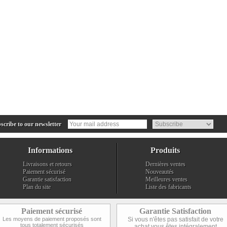
cribe to our newsletter
Informations
Produits
Livraisons et retours
Dernières ventes
Paiement sécurisé
Nouveautés
Garantie satisfaction
Meilleures ventes
Plan du site
Liste des fabricants
Paiement sécurisé
Garantie Satisfaction
Les moyens de paiement proposés sont
Si vous n'êtes pas satisfait de votre
tous totalement sécurisés
achat vous êtes intégralement