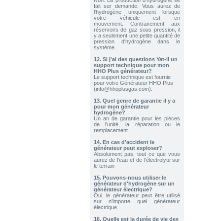
Non. La production d'hydrogène se
Potassium KOH 400 g
fait sur demande. Vous aurez de
Send to > Portugal
l'hydrogène uniquement lorsque
votre véhicule est en
mouvement. Contrairement aux
2026-07-31 13:14:53
réservoirs de gaz sous pression, il
2x Électrolyte. Hydroxyde de
y a seulement une petite quantité de
Potassium KOH 400 g
pression d'hydrogène dans le
Send to > Allemagne
système.
12.
Si j'ai des questions Yat-il un
2026-07-31 13:14:53
support technique pour mon
2x Électrolyte. Hydroxyde de
HHO Plus générateur?
Potassium KOH 400 g
Le support technique est fournie
Send to > Allemagne
pour votre Générateur HHO Plus
(info@hhoplusgas.com).
2026-07-31 13:14:53
13.
Quel genre de garantie il y a
2x Électrolyte. Hydroxyde de
pour mon générateur
Potassium KOH 400 g
hydrogène?
Send to > Allemagne
Un an de garantie pour les pièces
de l'unité, la réparation ou le
remplacement
2026-07-30 14:01:43
1x Kit HHO DC3000 pour Voitures
14.
En cas d'accident le
générateur peut exploser?
Send to > Pays-bas
Absolument pas, tout ce que vous
aurez de l'eau et de l'électrolyte sur
le terrain
2026-07-30 14:01:43
1x Kit HHO DC3000 pour Voitures
15.
Pouvons-nous utiliser le
Send to > Pays-bas
générateur d'hydrogène sur un
générateur électrique?
Oui, le générateur peut être utilisé
2026-07-30 14:01:43
sur n'importe quel générateur
1x Kit HHO DC3000 pour Voitures
électrique.
Send to > Pays-bas
16.
Quelle est la durée de vie des