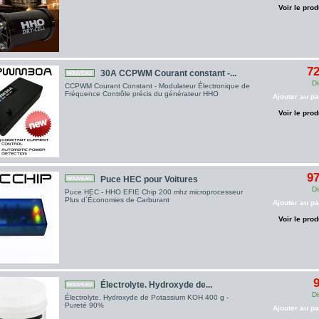
Voir le prod
72
30A CCPWM Courant constant -...
NOUVEAU
Di
CCPWM Courant Constant - Modulateur Électronique de
Fréquence Contrôle précis du générateur HHO
Ajouter au pa
Voir le prod
97
Puce HEC pour Voitures
NOUVEAU
Di
Puce HEC - HHO EFIE Chip 200 mhz microprocesseur
Plus d´Économies de Carburant
Ajouter au pa
Voir le prod
9
Électrolyte. Hydroxyde de...
NOUVEAU
Di
Électrolyte. Hydroxyde de Potassium KOH 400 g -
Pureté 90%
Ajouter au pa