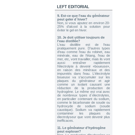
2026-08-04 09:13:36
LEFT EDITORIAL
1x 60A CCPWM Courant constant
- Contrôle Électronique -
9.
Est-ce que l'eau du générateur
Modulateur de Fréquence
peut geler d´hiver?
Send to > Portugal
Non, si vous ajoutez en environ 20-
25% d'alcool à la solution pour
éviter le gel en hiver.
2026-08-04 09:13:36
1x 60A CCPWM Courant constant
10.
Je doit utiliser toujours de
- Contrôle Électronique -
l'eau distillée?
Modulateur de Fréquence
L'eau distillée est de l'eau
Send to > Portugal
pratiquement pure. D'autres types
d'eau comme l'eau du robinet, eau
minérale, eau de l'étang, l'eau de
2026-08-04 09:13:36
mer, etc, vont travailler, mais ils vont
1x 60A CCPWM Courant constant
aussi entraîner rapidement
- Contrôle Électronique -
l'électrolyte à devenir «boueuse»,
Modulateur de Fréquence
en raison des minéraux et des
Send to > Portugal
impuretés dans l'eau. L'électrolyte
boueuse va s'accumuler sur les
plaques du générateur et agir
2026-08-04 09:13:36
comme un isolant causant une
1x Électrolyte. Hydroxyde de
réduction de la production de
Potassium KOH 400 g
hydrogène. Le même est vrai avec
Send to > Portugal
de nombreux types d´électrolytes,
en particulier contenant du sodium,
comme le bicarbonate de soude ou
2026-08-04 09:13:36
hydroxyde de sodium (soude
1x Électrolyte. Hydroxyde de
caustique). Sodium va rapidement
Potassium KOH 400 g
contaminer les plaques du
électrolyseur que vont devenir plus
Send to > Portugal
inefficaces.
11.
Le générateur d'hydrogène
2026-08-04 09:13:36
peut exploser?
1x Électrolyte. Hydroxyde de