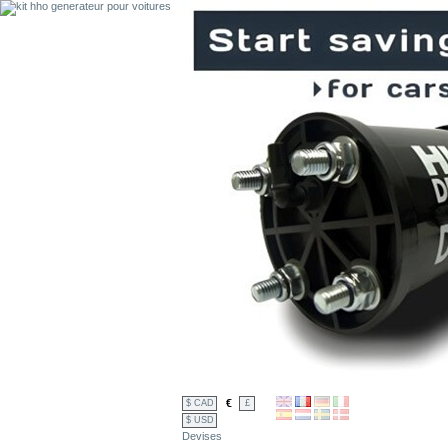
€
$ CAD
£
$ USD
Devises