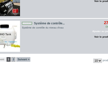
Voir le prod
27
Système de contrôle...
NOUVEAU
Di
Système de contrôle du niveau d'eau
Ajouter au pa
Voir le prod
dent
1
2
Suivant »
prod