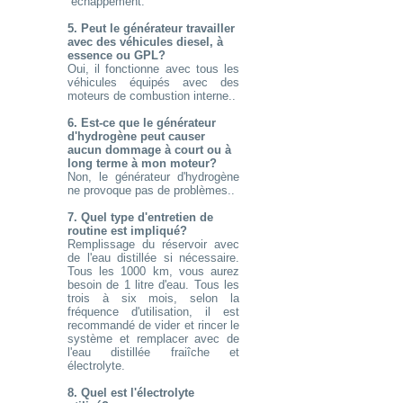
´échappement.
5. Peut le générateur travailler
avec des véhicules diesel, à
essence ou GPL?
Oui, il fonctionne avec tous les
véhicules équipés avec des
moteurs de combustion interne..
6. Est-ce que le générateur
d'hydrogène peut causer
aucun dommage à court ou à
long terme à mon moteur?
Non, le générateur d'hydrogène
ne provoque pas de problèmes..
7. Quel type d'entretien de
routine est impliqué?
Remplissage du réservoir avec
de l'eau distillée si nécessaire.
Tous les 1000 km, vous aurez
besoin de 1 litre d'eau. Tous les
trois à six mois, selon la
fréquence d'utilisation, il est
recommandé de vider et rincer le
système et remplacer avec de
l'eau distillée fraiîche et
électrolyte.
8. Quel est l'électrolyte