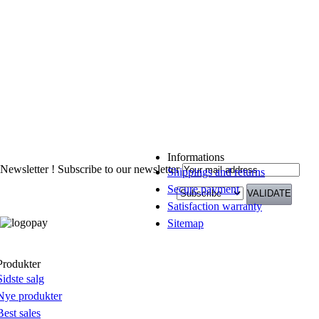
Informations
Newsletter !
Subscribe to our newsletter
Shippings and returns
Secure payment
Satisfaction warranty
Sitemap
Produkter
Sidste salg
Nye produkter
Best sales