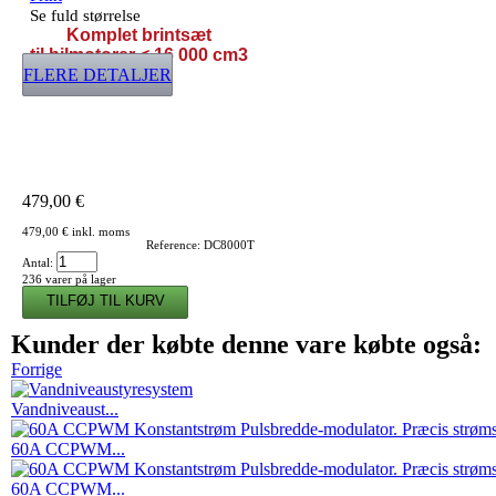
Se fuld størrelse
Komplet brintsæt
til bilmotorer <
16 000 cm3
FLERE DETALJER
479,00 €
479,00 €
inkl. moms
Reference:
DC8000T
Antal:
236
varer på lager
Kunder der købte denne vare købte også:
Forrige
Vandniveaust...
60A CCPWM...
60A CCPWM...