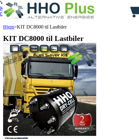
Velkommen,
Log ind
Kurv:
0
vare
varer
(tom)
Din konto
Hjem
>
KIT DC8000 til Lastbiler
KIT DC8000 til Lastbiler