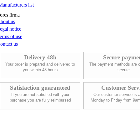
Manufacturers list
ores firma
bout us
egal notice
erms of use
ontact us
Delivery 48h
Secure payme
Your order is prepared and delivered to
The payment methods are c
you within 48 hours
secure
Satisfaction guaranteed
Customer Serv
If you are not satisfied with your
Our customer service is a
purchase you are fully reimbursed
Monday to Friday from 9a