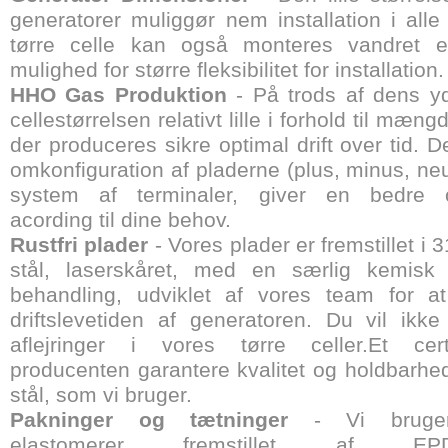
generatorer muliggør nem installation i alle
tørre celle kan også monteres vandret el
mulighed for større fleksibilitet for installation.
HHO Gas Produktion
- På trods af dens y
cellestørrelsen relativt lille i forhold til mængd
der produceres sikre optimal drift over tid.
omkonfiguration af pladerne (plus, minus, neut
system af terminaler, giver en bedre o
acording til dine behov.
Rustfri plader
- Vores plader er fremstillet i 3
stål, laserskåret, med en særlig kemisk 
behandling, udviklet af vores team for a
driftslevetiden af ​​generatoren. Du vil ikk
aflejringer i vores tørre celler.Et cert
producenten garantere kvalitet og holdbarhed 
stål, som vi bruger.
Pakninger og tætninger
- Vi bruger
elastomerer fremstillet af EPD