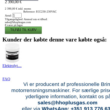
2 390,00 €
2 390,00 €
inkl. moms
Reference:
ECC230-230VAC
Antal:
Tilgængelighed:
Anmod om et tilbud:
sales@hhoplusgas.com
8
varer på lager
Kunder der købte denne vare købte også:
Elektrolyt....
FAQ
Vi er producent af professionelle Brin
motorrensningsmaskiner.
For særlige prise
yderligere information, kontakt os p
sales@hhoplusgas.com
eller via
WhatsApp: +351 913 776 63