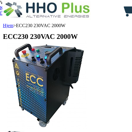
Velkommen,
Log ind
Kurv:
0
vare
varer
(tom)
Din konto
Hjem
>
ECC230 230VAC 2000W
ECC230 230VAC 2000W