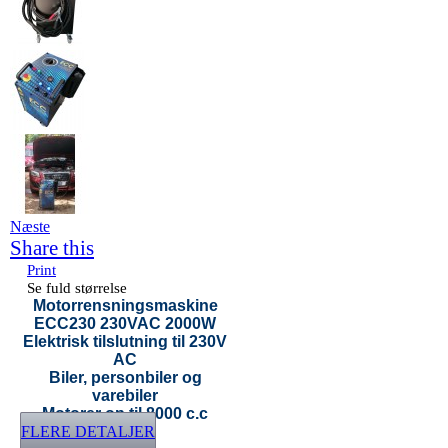
Næste
Share this
Print
Se fuld størrelse
Motorrensningsmaskine
ECC230 230VAC 2000W
Elektrisk tilslutning til 230V
AC
Biler, personbiler og
varebiler
Motorer op til 8000 c.c
FLERE DETALJER