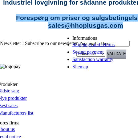
industriel lovgivning for sådanne produkter
Forespørg om priser og salgsbetingels
sales@hhoplusgas.com
Informations
Newsletter !
Subscribe to our newsletter
Shippings and returns
Secure payment
Satisfaction warranty
Sitemap
Produkter
Sidste salg
Nye produkter
Best sales
Manufacturers list
ores firma
bout us
egal notice