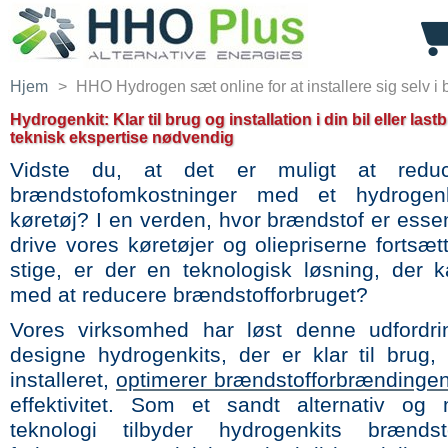
Hjem
>
HHO Hydrogen sæt online for at installere sig selv i 
Hydrogenkit: Klar til brug og installation i din bil eller lastb
teknisk ekspertise nødvendig
Vidste du,
at det er muligt at reduc
brændstofomkostninger med et hydrogenki
køretøj? I en verden, hvor brændstof er essent
drive vores køretøjer og oliepriserne fortsæ
stige, er der en teknologisk løsning, der 
med at reducere brændstofforbruget?
Vores virksomhed har løst denne udfordri
designe hydrogenkits, der er klar til brug,
installeret,
optimerer brændstofforbrændinge
effektivitet. Som et sandt alternativ og m
teknologi tilbyder hydrogenkits brændsto