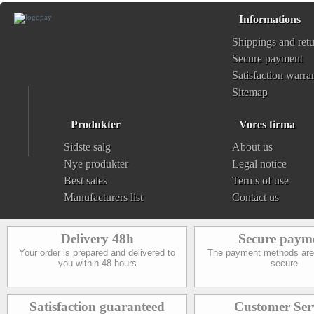
Informations
Shippings and ret
Secure payment
Satisfaction warra
Sitemap
Produkter
Vores firma
Sidste salg
About us
Nye produkter
Legal notice
Best sales
Terms of use
Manufacturers list
Contact us
Delivery 48h
Secure paym
Your order is prepared and delivered to
The payment methods are
you within 48 hours
secure
Satisfaction guaranteed
Customer Ser