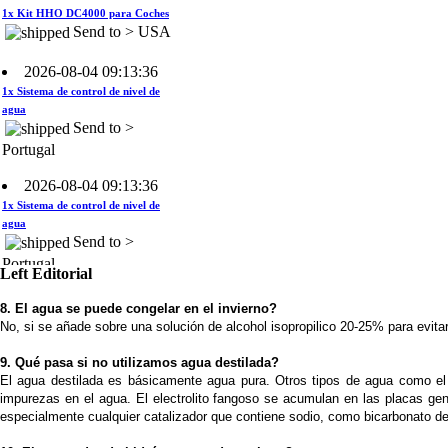
2026-08-04 09:13:36
1x Sistema de control de nivel de
agua
Send to >
Portugal
2026-08-04 09:13:36
1x Sistema de control de nivel de
agua
Send to >
Portugal
2026-08-04 09:13:36
Left Editorial
1x Sistema de control de nivel de
agua
8. El agua se puede congelar en el invierno?
Send to >
No, si se añade sobre una solución de alcohol isopropilico 20-25% para evitar
Portugal
9. Qué pasa si no utilizamos agua destilada?
El agua destilada es básicamente agua pura. Otros tipos de agua como el ag
2026-08-04 09:13:36
impurezas en el agua. El electrolito fangoso se acumulan en las placas ge
1x 60A CCPWM Corriente
especialmente cualquier catalizador que contiene sodio, como bicarbonato de
Constante - Control Electrónico -
Modulador de ancho de Pulsos