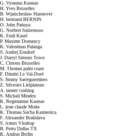
G. Vytautas Kaunas
H. Yves Bruxelles
B. Wjatscheslaw Hannover
H. bertrand BERNIN
O. John Pattaya
G. Norbert Sulzemoos
K. Emil Kasel
P. Maxime Domancy
K. Valentinas Palanga
S. Andrej Ensdorf
J. Darryl Simons Town
C. Chrono Bruxelles
M. Thomas palm coast
F. Dimitri Le Val-Doré
S. Jimmy Sarreguemines
Z. Silvestrs Lielplatone
A. tanner cushing
S. Michail Minden
K. Regimantas Kaunas
L. jean claude Moita
K. Thomas Sucha Kamienica
F. Alexander Bratislava
2026-08-06 10:12:47
S. Arturs Vlodrop
1x Kit HHO DC4000 para Camiones
B. Petru Dallas TX
Send to > France
K. Andras Berlin