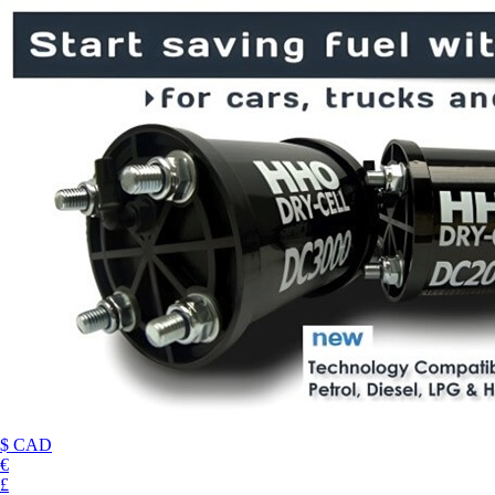
$ CAD
€
£