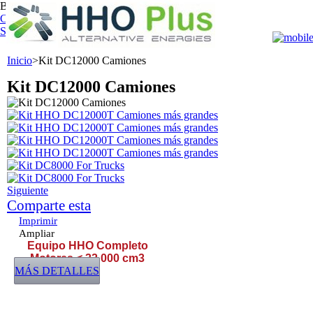
Bienvenido,
Entrar
Carrito:
0
producto
productos
vacío
Su cuenta
Inicio
>
Kit DC12000 Camiones
Kit DC12000 Camiones
Siguiente
Comparte esta
Imprimir
Ampliar
Equipo HHO Completo
Motores < 32 000 cm3
MÁS DETALLES