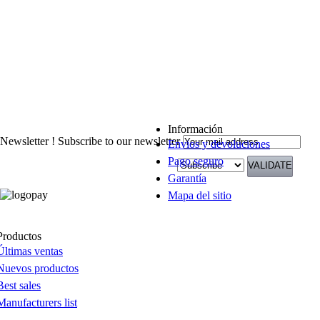
Información
Newsletter !
Subscribe to our newsletter
Envios y devoluciones
Pago seguro
Garantía
Mapa del sitio
Productos
Últimas ventas
Nuevos productos
Best sales
Manufacturers list