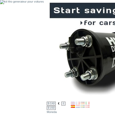
€
$ CAD
£
$ USD
Moneda