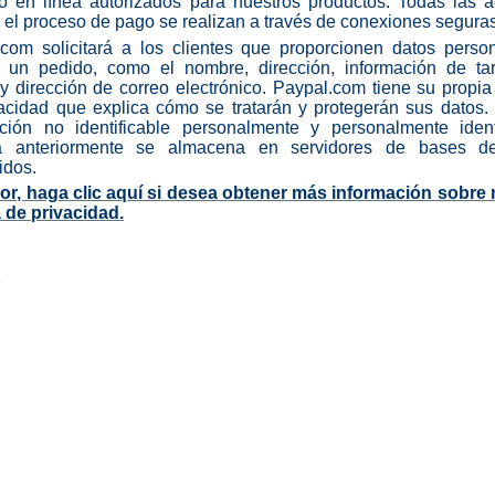
o en línea autorizados para nuestros productos. Todas las a
 el proceso de pago se realizan a través de conexiones seguras
com solicitará a los clientes que proporcionen datos perso
ar un pedido, como el nombre, dirección, información de tar
 y dirección de correo electrónico. Paypal.com tiene su propia 
acidad que explica cómo se tratarán y protegerán sus datos.
ación no identificable personalmente y personalmente identi
ta anteriormente se almacena en servidores de bases d
idos.
vor, haga clic aquí si desea obtener más información sobre 
a de privacidad.
o