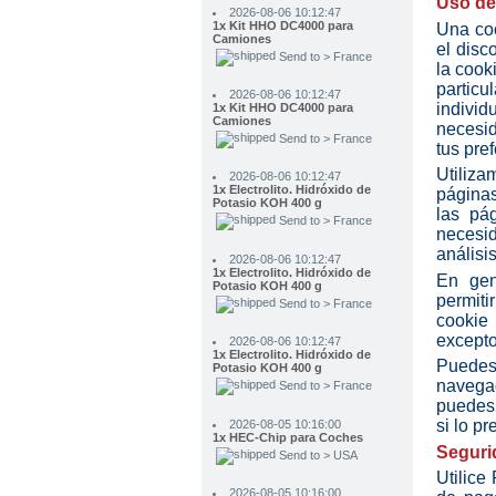
Uso de
Camiones
Send to > France
Una coo
el disc
2026-08-06 10:12:47
la cook
1x Kit HHO DC4000 para
particu
Camiones
indivi
Send to > France
necesid
2026-08-06 10:12:47
tus pre
1x Electrolito. Hidróxido de
Utiliza
Potasio KOH 400 g
Send to > France
páginas
las pá
2026-08-06 10:12:47
necesid
1x Electrolito. Hidróxido de
análisi
Potasio KOH 400 g
Send to > France
En gen
permiti
2026-08-06 10:12:47
cookie
1x Electrolito. Hidróxido de
Potasio KOH 400 g
excepto
Send to > France
Puedes
navega
2026-08-05 10:16:00
puedes 
1x HEC-Chip para Coches
si lo p
Send to > USA
Seguri
2026-08-05 10:16:00
1x HEC-Chip para Coches
Utilice
Send to > USA