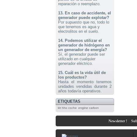
1x Kit HHO DC3000 para Coches
reparación o reemplazo.
Send to > Netherlands
13. En caso de accidente, el
2026-07-30 14:01:26
generador puede explotar?
1x Kit HHO DC3000 para Coches
Por supuesto que no, todo lo
Send to > Lithuania
que tenemos es agua y
electrolitos en el suelo.
2026-07-30 14:01:26
1x Kit HHO DC3000 para Coches
14. Podemos utilizar el
Send to > Lithuania
generador de hidrógeno en
un generador de energía?
Sí, el generador puede ser
2026-07-30 14:01:26
1x Kit HHO DC3000 para Coches
utilizado en cualquier
Send to > Lithuania
generador eléctrico.
15. Cuál es la vida útil de
2026-07-29 14:04:28
los productos?
1x 30A CCPWM Corriente
Constante - Control Electrónico -
Hasta el momento tenemos
Modulador de Ancho de Pulso
unidades vendidas durante 2
Send to > France
años todavía operativos
.
2026-07-29 14:04:28
ETIQUETAS
1x 30A CCPWM Corriente
Constante - Control Electrónico -
kit hho coche
engine carbon
Modulador de Ancho de Pulso
Send to > France
Newsletter !
Subs
2026-07-29 14:04:28
1x 30A CCPWM Corriente
Constante - Control Electrónico -