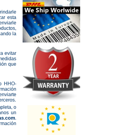
indarle
zar esta
nviarle
oductos,
zando la
a evitar
medidas
ción que
eb HHO-
rmación
enviarte
erceros.
pleta, o
anos un
as.com
.
rmación