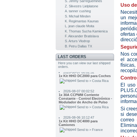
S. Jimmy Sarreguemines
Uso de
Z. Silvestrs Lielplatone
A. tanner cushing
Necesi
S. Michail Minden
un mejo
K. Regimantas Kaunas
inform
L. jean claude Moita
periódi
K. Thomas Sucha Kamienica
ofertas
F. Alexander Bratislava
direcci
2026-08-08 07:45:38
S. Arturs Vlodrop
2x Electrolito. Hidróxido de
B. Petru Dallas TX
Seguri
Potasio KOH 400 g
Send to > Germany
Nos com
LAST ORDERS
el acc
Here you can view our last shipped
2026-08-07 00:02:52
físicas
orders.
1x Kit HHO DC2000 para Coches
recopil
Send to > Costa Rica
Contro
2026-08-07 00:02:52
El uso
1x 30A CCPWM Corriente
PLUS.C
Constante - Control Electrónico -
Modulador de Ancho de Pulso
persona
Send to > Costa Rica
informa
Si cree
2026-08-06 10:12:47
1x Kit HHO DC4000 para
si dese
Camiones
correo 
Send to > France
Elimin
incorrec
2026-08-06 10:12:47
1x Kit HHO DC4000 para