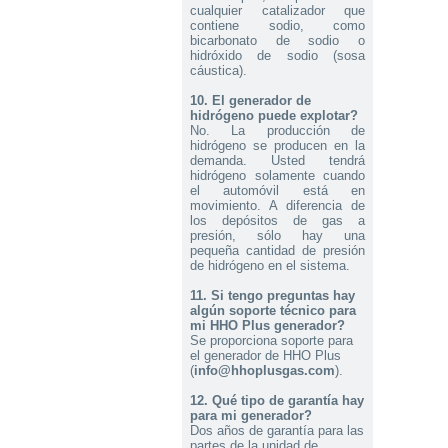
cualquier catalizador que
2026-08-04 09:13:36
contiene sodio, como
1x Electrolito. Hidróxido de
bicarbonato de sodio o
Potasio KOH 400 g
hidróxido de sodio (sosa
Send to > Portugal
cáustica).
2026-07-31 13:14:53
10. El generador de
2x Electrolito. Hidróxido de
hidrógeno puede explotar?
Potasio KOH 400 g
No. La producción de
Send to > Germany
hidrógeno se producen en la
demanda. Usted tendrá
2026-07-31 13:14:53
hidrógeno solamente cuando
2x Electrolito. Hidróxido de
Potasio KOH 400 g
el automóvil está en
movimiento. A diferencia de
Send to > Germany
los depósitos de gas a
presión, sólo hay una
2026-07-31 13:14:53
pequeña cantidad de presión
2x Electrolito. Hidróxido de
Potasio KOH 400 g
de hidrógeno en el sistema.
Send to > Germany
11.
Si tengo preguntas hay
algún soporte técnico para
2026-07-30 14:01:43
mi HHO Plus generador?
1x Kit HHO DC3000 para Coches
Se proporciona soporte para
Send to > Netherlands
el generador de HHO Plus
(
info@hhoplusgas.com
).
2026-07-30 14:01:43
1x Kit HHO DC3000 para Coches
12. Qué tipo de garantía hay
Send to > Netherlands
para mi generador?
Dos años de garantía para las
2026-07-30 14:01:43
partes de la unidad de