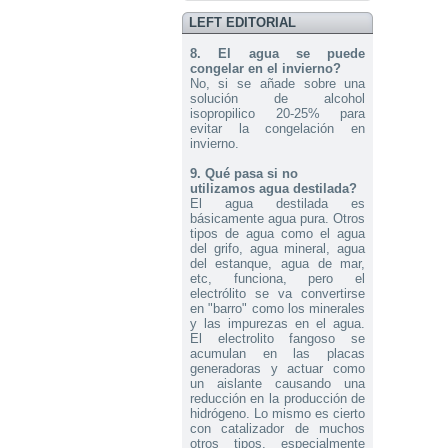
agua
LEFT EDITORIAL
Send to > Portugal
8. El agua se puede
2026-08-04 09:13:36
congelar en el invierno?
1x 60A CCPWM Corriente
Constante - Control Electrónico -
No, si se añade sobre una
Modulador de ancho de Pulsos
solución de alcohol
Send to > Portugal
isopropilico 20-25% para
evitar la congelación en
invierno.
2026-08-04 09:13:36
1x 60A CCPWM Corriente
Constante - Control Electrónico -
9. Qué pasa si no
Modulador de ancho de Pulsos
utilizamos agua destilada?
Send to > Portugal
El agua destilada es
básicamente agua pura. Otros
2026-08-04 09:13:36
tipos de agua como el agua
1x 60A CCPWM Corriente
del grifo, agua mineral, agua
Constante - Control Electrónico -
del estanque, agua de mar,
Modulador de ancho de Pulsos
etc, funciona, pero el
Send to > Portugal
electrólito se va convertirse
en "barro" como los minerales
2026-08-04 09:13:36
y las impurezas en el agua.
1x Electrolito. Hidróxido de
El electrolito fangoso se
Potasio KOH 400 g
acumulan en las placas
Send to > Portugal
generadoras y actuar como
un aislante causando una
2026-08-04 09:13:36
reducción en la producción de
1x Electrolito. Hidróxido de
hidrógeno. Lo mismo es cierto
Potasio KOH 400 g
con catalizador de muchos
Send to > Portugal
otros tipos, especialmente