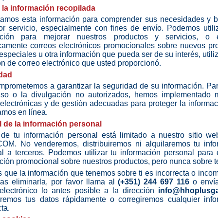
 la información recopilada
tamos esta información para comprender sus necesidades y br
r servicio, especialmente con fines de envío. Podemos utili
ación para mejorar nuestros productos y servicios, o e
camente correos electrónicos promocionales sobre nuevos pr
 especiales u otra información que pueda ser de su interés, utili
ón de correo electrónico que usted proporcionó.
dad
prometemos a garantizar la seguridad de su información. Par
eso o la divulgación no autorizados, hemos implementado 
, electrónicas y de gestión adecuadas para proteger la informa
amos en línea.
l de la información personal
 de tu información personal está limitado a nuestro sitio w
OM. No venderemos, distribuiremos ni alquilaremos tu info
l a terceros. Podemos utilizar tu información personal para 
ción promocional sobre nuestros productos, pero nunca sobre t
s que la información que tenemos sobre ti es incorrecta o incom
as eliminarla, por favor llama al
(+351) 244 697 116
o enví
electrónico lo antes posible a la dirección
info@hhoplusg
aremos tus datos rápidamente o corregiremos cualquier info
ta.