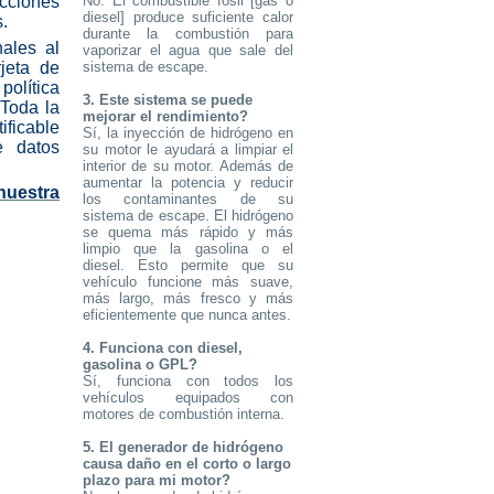
No. El combustible fósil [gas o
cciones
diesel] produce suficiente calor
.
durante la combustión para
nales al
vaporizar el agua que sale del
sistema de escape.
jeta de
política
3. Este sistema se puede
 Toda la
mejorar el rendimiento?
ficable
Sí, la inyección de hidrógeno en
e datos
su motor le ayudará a limpiar el
interior de su motor. Además de
aumentar la potencia y reducir
nuestra
los contaminantes de su
sistema de escape. El hidrógeno
se quema más rápido y más
limpio que la gasolina o el
diesel. Esto permite que su
vehículo funcione más suave,
más largo, más fresco y más
eficientemente que nunca antes.
4. Funciona con diesel,
gasolina o GPL?
Sí, funciona con todos los
vehículos equipados con
motores de combustión interna.
5. El generador de hidrógeno
causa daño en el corto o largo
plazo para mi motor?