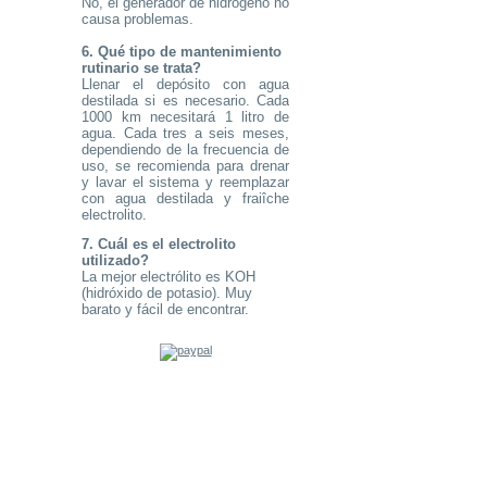
No, el generador de hidrógeno no
causa problemas.
6. Qué tipo de mantenimiento
rutinario se trata?
Llenar el depósito con agua
destilada si es necesario. Cada
1000 km necesitará 1 litro de
agua. Cada tres a seis meses,
dependiendo de la frecuencia de
uso, se recomienda para drenar
y lavar el sistema y reemplazar
con agua destilada y fraiîche
electrolito.
7. Cuál es el electrolito
utilizado?
La mejor electrólito es KOH
(hidróxido de potasio). Muy
barato y fácil de encontrar.