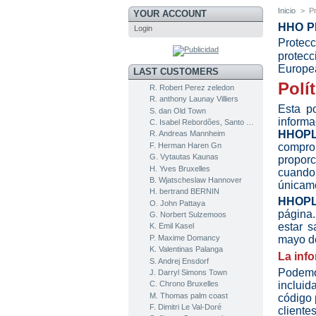
Inicio
>
P
YOUR ACCOUNT
HHO PL
Login
Protec
protecc
Europe
LAST CUSTOMERS
Polí
R. Robert Perez zeledon
R. anthony Launay Villiers
Esta p
S. dan Old Town
informa
C. Isabel Rebordões, Santo Tirso
HHOP
R. Andreas Mannheim
F. Herman Haren Gn
comprom
G. Vytautas Kaunas
proporc
H. Yves Bruxelles
cuando
B. Wjatscheslaw Hannover
únicame
H. bertrand BERNIN
HHOP
O. John Pattaya
página.
G. Norbert Sulzemoos
estar s
K. Emil Kasel
P. Maxime Domancy
mayo d
K. Valentinas Palanga
La inf
S. Andrej Ensdorf
Podemo
J. Darryl Simons Town
C. Chrono Bruxelles
incluid
M. Thomas palm coast
código 
F. Dimitri Le Val-Doré
clientes