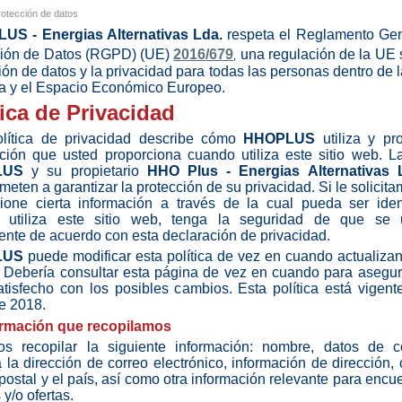
rotección de datos
US - Energias Alternativas Lda.
respeta el Reglamento Gen
ción de Datos (RGPD) (UE)
2016/679
una regulación de la UE 
,
ión de datos y la privacidad para todas las personas dentro de 
a y el Espacio Económico Europeo.
tica de Privacidad
olítica de privacidad describe cómo
HHOPLUS
utiliza y pr
ción que usted proporciona cuando utiliza este sitio web. 
LUS
y su propietario
HHO Plus - Energias Alternativas 
eten a garantizar la protección de su privacidad. Si le solicit
ione cierta información a través de la cual pueda ser iden
 utiliza este sitio web, tenga la seguridad de que se ut
nte de acuerdo con esta declaración de privacidad.
LUS
puede modificar esta política de vez en cuando actualiza
 Debería consultar esta página de vez en cuando para asegu
atisfecho con los posibles cambios. Esta política está vigen
e 2018.
ormación que recopilamos
s recopilar la siguiente información: nombre, datos de co
a la dirección de correo electrónico, información de dirección,
postal y el país, así como otra información relevante para encu
 y/o ofertas.