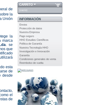
CARRITO
eral de
(vacío)
sobre la
la Unión
INFORMACIÓN
Envios
Protección de datos
Nuestra Empresa
otege la
Pago seguro
La marca
HHO Estudios Científicos
Política de Garantía
Lda
. se
Nuestra Tecnología HHO
amos que
Investigación e Innovación
tificado
Garantía
ilizará
Condiciones generales de venta
Reembolso de vuelta
ndo esta
rarse de
te desde
ntacto,
 como el
estas de