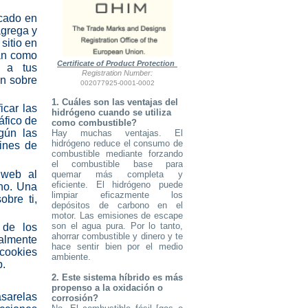
ocado en
agrega y
sitio en
dan como
Certificate of Product Protection
s a tus
Registration Number:
ón sobre
002077925-0001-0002
1. Cuáles son las ventajas del
icar las
hidrógeno cuando se utiliza
áfico de
como combustible?
gún las
Hay muchas ventajas. El
hidrógeno reduce el consumo de
fines de
combustible mediante forzando
el combustible base para
 web al
quemar más completa y
eficiente. El hidrógeno puede
 no. Una
limpiar eficazmente los
bre ti,
depósitos de carbono en el
motor. Las emisiones de escape
son el agua pura. Por lo tanto,
 de los
ahorrar combustible y dinero y te
almente
hace sentir bien por el medio
 cookies
ambiente.
b.
2. Este sistema híbrido es más
propenso a la oxidación o
asarelas
corrosión?