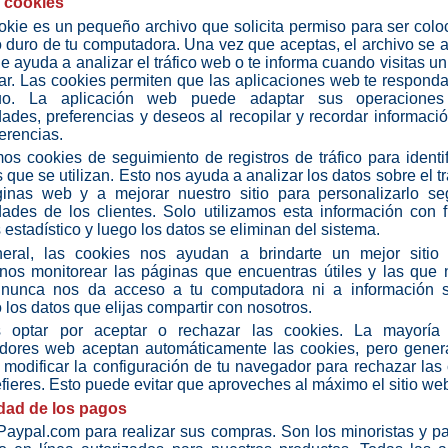
 cookies
kie es un pequeño archivo que solicita permiso para ser col
o duro de tu computadora. Una vez que aceptas, el archivo se 
ie ayuda a analizar el tráfico web o te informa cuando visitas un 
lar. Las cookies permiten que las aplicaciones web te respon
duo. La aplicación web puede adaptar sus operacione
ades, preferencias y deseos al recopilar y recordar informaci
ferencias.
mos cookies de seguimiento de registros de tráfico para identif
 que se utilizan. Esto nos ayuda a analizar los datos sobre el tr
ginas web y a mejorar nuestro sitio para personalizarlo se
ades de los clientes. Solo utilizamos esta información con 
s estadístico y luego los datos se eliminan del sistema.
eral, las cookies nos ayudan a brindarte un mejor sitio
rnos monitorear las páginas que encuentras útiles y las que
 nunca nos da acceso a tu computadora ni a información so
 los datos que elijas compartir con nosotros.
 optar por aceptar o rechazar las cookies. La mayoría
dores web aceptan automáticamente las cookies, pero gener
modificar la configuración de tu navegador para rechazar las
refieres. Esto puede evitar que aproveches al máximo el sitio we
dad de los pagos
 Paypal.com para realizar sus compras. Son los minoristas y p