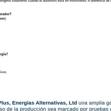
rógeno solamente cuando el automóvil está en movimiento. A diferencia de l
nerador?
com
).
.
rgía?
tivos
.
lus, Energías Alternativas, Ltd
una amplia ga
so de la producción sea marcado por pruebas 