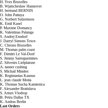
H. Yves Bruxelles
B. Wjatscheslaw Hannover
H. bertrand BERNIN
O. John Pattaya
G. Norbert Sulzemoos
K. Emil Kasel
P. Maxime Domancy
K. Valentinas Palanga
S. Andrej Ensdorf
J. Darryl Simons Town
C. Chrono Bruxelles
M. Thomas palm coast
F. Dimitri Le Val-Doré
S. Jimmy Sarreguemines
Z. Silvestrs Lielplatone
A. tanner cushing
S. Michail Minden
K. Regimantas Kaunas
L. jean claude Moita
K. Thomas Sucha Kamienica
F. Alexander Bratislava
2026-08-06 10:12:47
S. Arturs Vlodrop
1x Kit HHO DC4000 para Camiones
B. Petru Dallas TX
Send to > France
K. Andras Berlin
Last Orders