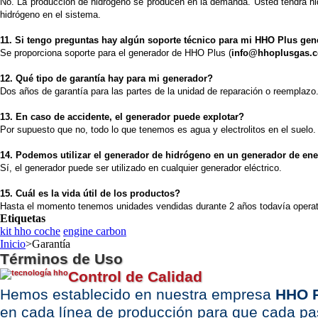
No. La producción de hidrógeno se producen en la demanda. Usted tendrá hid
Portugal
hidrógeno en el sistema.
2026-08-04 09:13:36
11.
Si tengo preguntas hay algún soporte técnico para mi HHO Plus ge
1x 60A CCPWM Corriente
Se proporciona soporte para el generador de HHO Plus (
info@hhoplusgas.
Constante - Control Electrónico -
Modulador de ancho de Pulsos
12. Qué tipo de garantía hay para mi generador?
Send to >
Dos años de garantía para las partes de la unidad de reparación o reemplazo
Portugal
13. En caso de accidente, el generador puede explotar?
2026-08-04 09:13:36
Por supuesto que no, todo lo que tenemos es agua y electrolitos en el suelo.
1x 60A CCPWM Corriente
14. Podemos utilizar el generador de hidrógeno en un generador de ene
Constante - Control Electrónico -
Sí, el generador puede ser utilizado en cualquier generador eléctrico.
Modulador de ancho de Pulsos
Send to >
15. Cuál es la vida útil de los productos?
Portugal
Hasta el momento tenemos unidades vendidas durante 2 años todavía opera
Etiquetas
2026-08-04 09:13:36
kit hho coche
engine carbon
1x Electrolito. Hidróxido de Potasio
Inicio
>
Garantía
KOH 400 g
Términos de Uso
Send to >
Control de Calidad
Portugal
Hemos establecido en nuestra empresa
HHO P
2026-08-04 09:13:36
en cada línea de producción para que cada pa
1x Electrolito. Hidróxido de Potasio