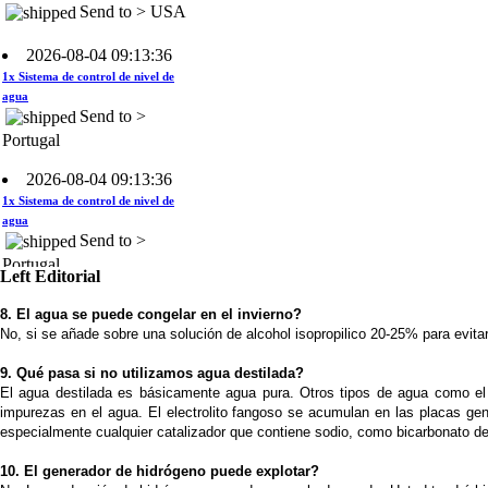
2026-08-04 09:13:36
1x Sistema de control de nivel de
agua
Send to >
Portugal
2026-08-04 09:13:36
1x Sistema de control de nivel de
agua
Send to >
Portugal
2026-08-04 09:13:36
Left Editorial
1x Sistema de control de nivel de
8. El agua se puede congelar en el invierno?
agua
Send to >
No, si se añade sobre una solución de alcohol isopropilico 20-25% para evitar
Portugal
9. Qué pasa si no utilizamos agua destilada?
El agua destilada es básicamente agua pura. Otros tipos de agua como el ag
2026-08-04 09:13:36
impurezas en el agua. El electrolito fangoso se acumulan en las placas ge
1x 60A CCPWM Corriente
especialmente cualquier catalizador que contiene sodio, como bicarbonato de
Constante - Control Electrónico -
Modulador de ancho de Pulsos
10. El generador de hidrógeno puede explotar?
Send to >