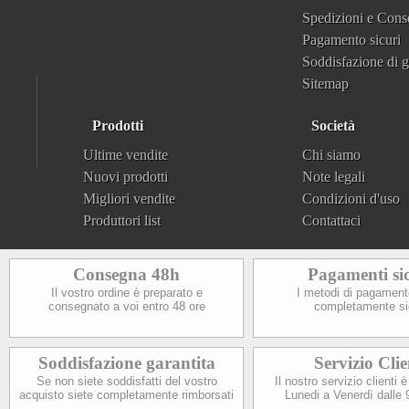
Spedizioni e Con
Pagamento sicuri
Soddisfazione di g
Sitemap
Prodotti
Società
Ultime vendite
Chi siamo
Nuovi prodotti
Note legali
Migliori vendite
Condizioni d'uso
Produttori list
Contattaci
Consegna 48h
Pagamenti si
Il vostro ordine è preparato e
I metodi di pagamen
consegnato a voi entro 48 ore
completamente si
Soddisfazione garantita
Servizio Clie
Se non siete soddisfatti del vostro
Il nostro servizio clienti è
acquisto siete completamente rimborsati
Lunedi a Venerdì dalle 