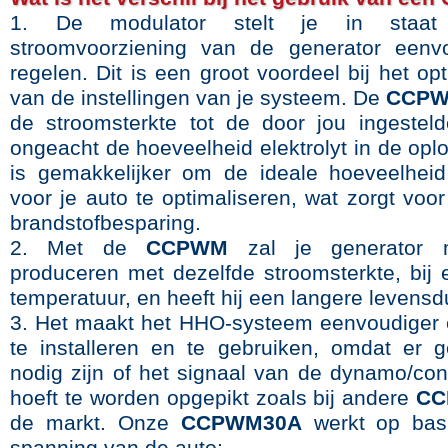
1. De modulator stelt je in sta
stroomvoorziening van de generator eenvo
regelen. Dit is een groot voordeel bij het op
van de instellingen van je systeem. De
CCP
de stroomsterkte tot de door jou ingestel
ongeacht de hoeveelheid elektrolyt in de opl
is gemakkelijker om de ideale hoeveelhei
voor je auto te optimaliseren, wat zorgt voo
brandstofbesparing.
2. Met de
CCPWM
zal je generator 
produceren met dezelfde stroomsterkte, bij 
temperatuur, en heeft hij een langere levensd
3. Het maakt het HHO-systeem eenvoudiger e
te installeren en te gebruiken, omdat er g
nodig zijn of het signaal van de dynamo/cont
hoeft te worden opgepikt zoals bij andere
CC
de markt. Onze
CCPWM30A
werkt op bas