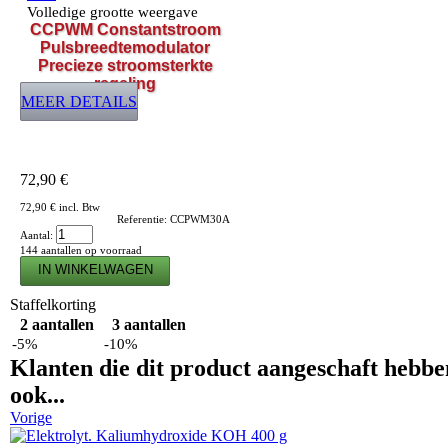
Volledige grootte weergave
CCPWM Constantstroom
Pulsbreedtemodulator
Precieze stroomsterkte
regeling
MEER DETAILS
72,90 €
72,90 €
incl. Btw
Referentie:
CCPWM30A
Aantal:
144
aantallen op voorraad
Staffelkorting
2 aantallen
3 aantallen
-5%
-10%
Klanten die dit product aangeschaft hebb
ook...
Vorige