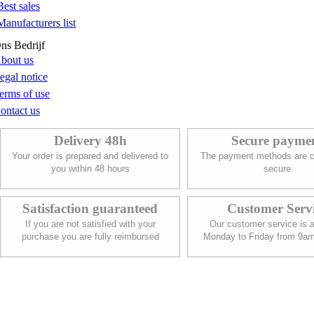
Best sales
Manufacturers list
ns Bedrijf
bout us
egal notice
erms of use
ontact us
Delivery 48h
Secure payme
Your order is prepared and delivered to
The payment methods are c
you within 48 hours
secure
Satisfaction guaranteed
Customer Serv
If you are not satisfied with your
Our customer service is a
purchase you are fully reimbursed
Monday to Friday from 9a