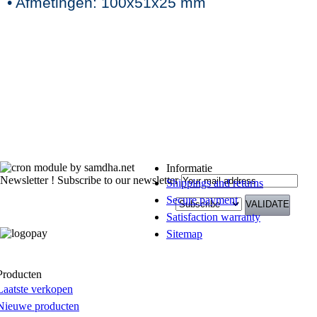
• Afmetingen: 100x51x25 mm
Informatie
Newsletter !
Subscribe to our newsletter
Shippings and returns
Secure payment
Satisfaction warranty
Sitemap
Producten
Laatste verkopen
Nieuwe producten