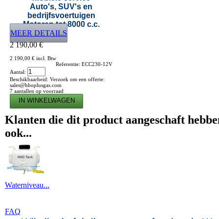
Auto's, SUV's en
bedrijfsvoertuigen
Motoren tot 8000 c.c.
MEER DETAILS
2 190,00 €
2 190,00 €
incl. Btw
Referentie:
ECC230-12V
Aantal:
Beschikbaarheid:
Verzoek om een offerte:
sales@hhoplusgas.com
7
aantallen op voorraad
Klanten die dit product aangeschaft hebb
ook...
Waterniveau...
FAQ