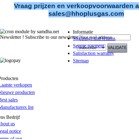
Vraag prijzen en verkoopvoorwaarden a
sales@hhoplusgas.com
Informatie
Newsletter !
Subscribe to our newsletter
Shippings and returns
Secure payment
Satisfaction warranty
Sitemap
Producten
Laatste verkopen
Nieuwe producten
Best sales
Manufacturers list
ns Bedrijf
bout us
egal notice
erms of use