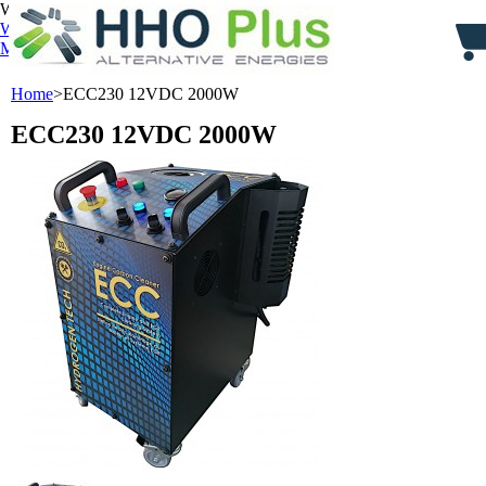
Welkom,
Aanmelden
Winkelwagen
0
product
producten
(leeg)
Mijn account
Home
>
ECC230 12VDC 2000W
ECC230 12VDC 2000W