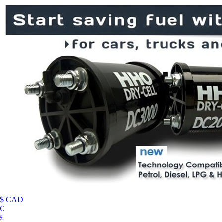
$ CAD
€
£