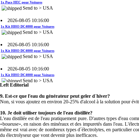
2026-08-05 10:16:00
1x Kit HHO DC4000 pour Voitures
Send to > USA
2026-08-05 10:16:00
1x Kit HHO DC4000 pour Voitures
Send to > USA
2026-08-05 10:16:00
1x Kit HHO DC4000 pour Voitures
Send to > USA
2026-08-04 09:13:36
Left Editorial
1x Système de contrôle du niveau
d'eau
9.
Est-ce que l'eau du générateur peut geler d´hiver?
Send to >
Non, si vous ajoutez en environ 20-25% d'alcool à la solution pour évite
Portugal
10.
Je doit utiliser toujours de l'eau distillée?
2026-08-04 09:13:36
L'eau distillée est de l'eau pratiquement pure. D'autres types d'eau comme
«boueuse», en raison des minéraux et des impuretés dans l'eau. L'élect
1x Système de contrôle du niveau
même est vrai avec de nombreux types d´électrolytes, en particulier 
d'eau
du électrolyseur que vont devenir plus inefficaces.
Send to >