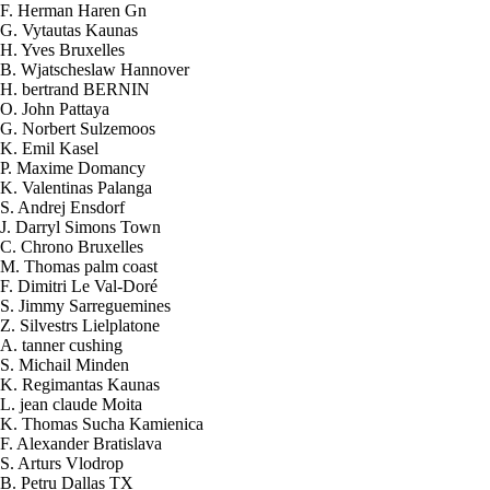
F. Herman Haren Gn
G. Vytautas Kaunas
H. Yves Bruxelles
B. Wjatscheslaw Hannover
H. bertrand BERNIN
O. John Pattaya
G. Norbert Sulzemoos
K. Emil Kasel
P. Maxime Domancy
K. Valentinas Palanga
S. Andrej Ensdorf
J. Darryl Simons Town
C. Chrono Bruxelles
M. Thomas palm coast
F. Dimitri Le Val-Doré
S. Jimmy Sarreguemines
Z. Silvestrs Lielplatone
A. tanner cushing
S. Michail Minden
K. Regimantas Kaunas
L. jean claude Moita
K. Thomas Sucha Kamienica
2026-08-07 00:02:52
F. Alexander Bratislava
1x Kit HHO DC2000 pour Voitures
S. Arturs Vlodrop
Send to > Costa
B. Petru Dallas TX