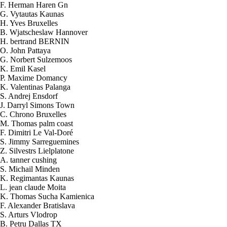
F. Herman Haren Gn
G. Vytautas Kaunas
H. Yves Bruxelles
B. Wjatscheslaw Hannover
H. bertrand BERNIN
O. John Pattaya
G. Norbert Sulzemoos
K. Emil Kasel
P. Maxime Domancy
K. Valentinas Palanga
S. Andrej Ensdorf
J. Darryl Simons Town
C. Chrono Bruxelles
M. Thomas palm coast
F. Dimitri Le Val-Doré
S. Jimmy Sarreguemines
Z. Silvestrs Lielplatone
A. tanner cushing
S. Michail Minden
K. Regimantas Kaunas
L. jean claude Moita
K. Thomas Sucha Kamienica
2026-08-07 00:02:52
F. Alexander Bratislava
1x Kit HHO DC2000 pour Voitures
S. Arturs Vlodrop
Send to > Costa
B. Petru Dallas TX