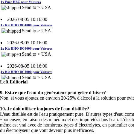
2026-08-05 10:16:00
1x Kit HHO DC4000 pour Voitures
Send to > USA
2026-08-05 10:16:00
1x Kit HHO DC4000 pour Voitures
Send to > USA
2026-08-05 10:16:00
1x Kit HHO DC4000 pour Voitures
Send to > USA
2026-08-04 09:13:36
Left Editorial
1x Système de contrôle du niveau
d'eau
9.
Est-ce que l'eau du générateur peut geler d´hiver?
Send to >
Non, si vous ajoutez en environ 20-25% d'alcool à la solution pour évite
Portugal
10.
Je doit utiliser toujours de l'eau distillée?
2026-08-04 09:13:36
L'eau distillée est de l'eau pratiquement pure. D'autres types d'eau comme
«boueuse», en raison des minéraux et des impuretés dans l'eau. L'élect
1x Système de contrôle du niveau
même est vrai avec de nombreux types d´électrolytes, en particulier 
d'eau
Send to >
du électrolyseur que vont devenir plus inefficaces.