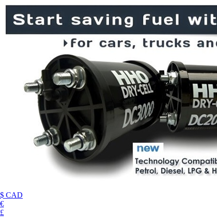
$ CAD
€
£