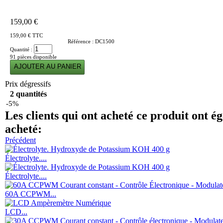
159,00 €
159,00 €
TTC
Référence :
DC1500
Quantité :
91
pièces disponible
Prix dégressifs
2 quantités
-5%
Les clients qui ont acheté ce produit ont é
acheté:
Précédent
Électrolyte....
Électrolyte....
60A CCPWM...
LCD...