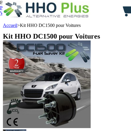
Bienvenue,
identifiez-vous
Panier :
0
produit
produits
(vide)
Votre compte
Accueil
>
Kit HHO DC1500 pour Voitures
Kit HHO DC1500 pour Voitures