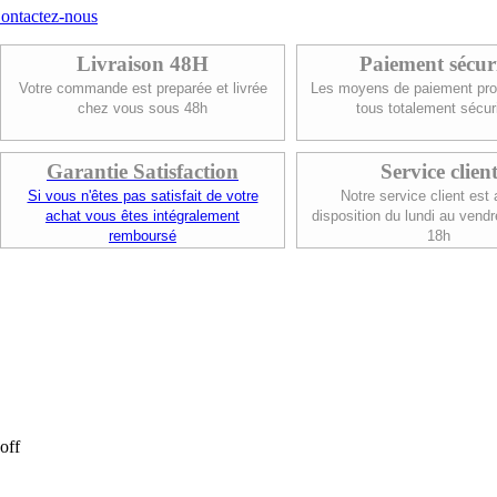
ontactez-nous
Livraison 48H
Paiement sécur
Votre commande est preparée et livrée
Les moyens de paiement pro
chez vous sous 48h
tous totalement sécur
Garantie Satisfaction
Service clien
Si vous n'êtes pas satisfait de votre
Notre service client est 
achat vous êtes intégralement
disposition du lundi au vendr
remboursé
18h
off