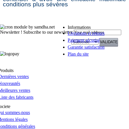
conditions plus sévères
Informations
Newsletter !
Subscribe to our newsletter
Livraisons et retours
Paiement sécurisé
Garantie satisfaction
Plan du site
Produits
Dernières ventes
Nouveautés
Meilleures ventes
Liste des fabricants
ociete
ui sommes-nous
entions légales
onditions générales