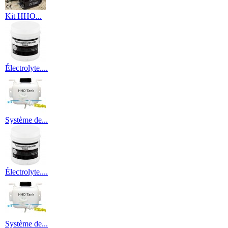
Kit HHO...
Électrolyte....
Système de...
Électrolyte....
Système de...