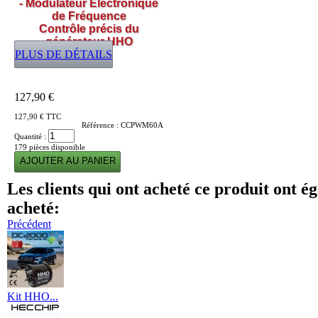
- Modulateur Électronique
de Fréquence
Contrôle précis du
générateur HHO
PLUS DE DÉTAILS
127,90 €
127,90 €
TTC
Référence :
CCPWM60A
Quantité :
179
pièces disponible
Les clients qui ont acheté ce produit ont é
acheté:
Précédent
Kit HHO...