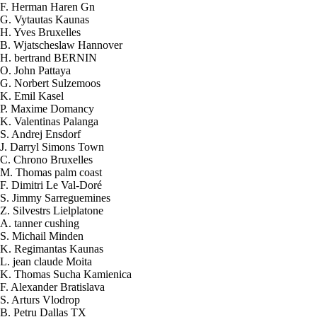
F. Herman Haren Gn
G. Vytautas Kaunas
H. Yves Bruxelles
B. Wjatscheslaw Hannover
H. bertrand BERNIN
O. John Pattaya
G. Norbert Sulzemoos
K. Emil Kasel
P. Maxime Domancy
K. Valentinas Palanga
S. Andrej Ensdorf
J. Darryl Simons Town
C. Chrono Bruxelles
M. Thomas palm coast
F. Dimitri Le Val-Doré
S. Jimmy Sarreguemines
Z. Silvestrs Lielplatone
A. tanner cushing
S. Michail Minden
K. Regimantas Kaunas
L. jean claude Moita
K. Thomas Sucha Kamienica
2026-08-08 07:45:38
F. Alexander Bratislava
2x Électrolyte. Hydroxyde de
S. Arturs Vlodrop
Potassium KOH 400 g
B. Petru Dallas TX