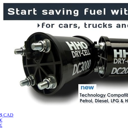
$ CAD
€
£