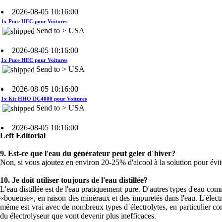
1x Puce HEC pour Voitures
Send to > USA
2026-08-05 10:16:00
1x Puce HEC pour Voitures
Send to > USA
2026-08-05 10:16:00
1x Kit HHO DC4000 pour Voitures
Send to > USA
2026-08-05 10:16:00
1x Kit HHO DC4000 pour Voitures
Send to > USA
Left Editorial
2026-08-05 10:16:00
9.
Est-ce que l'eau du générateur peut geler d´hiver?
1x Kit HHO DC4000 pour Voitures
Non, si vous ajoutez en environ 20-25% d'alcool à la solution pour évite
Send to > USA
10.
Je doit utiliser toujours de l'eau distillée?
L'eau distillée est de l'eau pratiquement pure. D'autres types d'eau comme
2026-08-04 09:13:36
«boueuse», en raison des minéraux et des impuretés dans l'eau. L'élect
1x Système de contrôle du niveau
même est vrai avec de nombreux types d´électrolytes, en particulier 
d'eau
du électrolyseur que vont devenir plus inefficaces.
Send to >