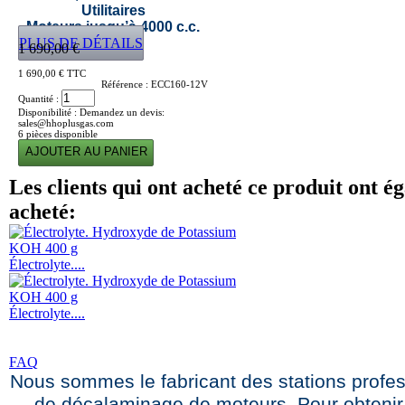
Utilitaires
Moteurs jusqu’à 4000 c.c.
PLUS DE DÉTAILS
1 690,00 €
1 690,00 €
TTC
Référence :
ECC160-12V
Quantité :
Disponibilité :
Demandez un devis:
sales@hhoplusgas.com
6
pièces disponible
Les clients qui ont acheté ce produit ont é
acheté:
Électrolyte....
Électrolyte....
FAQ
Nous sommes le fabricant des stations profes
de décalaminage de moteurs. Pour obtenir 