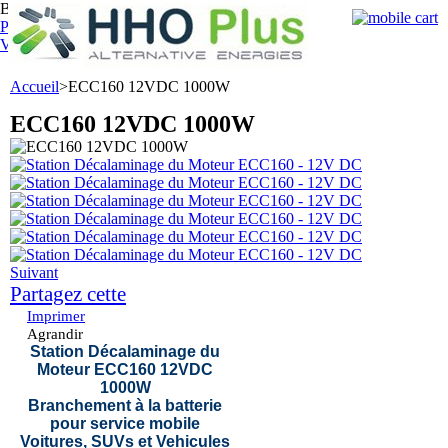
Bienvenue,
identifiez-vous
Panier :
0
produit
produits
(vide)
Votre compte
Accueil
>
ECC160 12VDC 1000W
ECC160 12VDC 1000W
Suivant
Partagez cette
Imprimer
Agrandir
Station Décalaminage du
Moteur ECC160 12VDC
1000W
Branchement à la batterie
pour service mobile
Voitures, SUVs et Vehicules