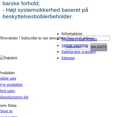
barske forhold;
- Højt systemsikkerhed baseret på
beskyttelsesboblerbeholder.
Informations
Newsletter !
Subscribe to our newsletter
Shippings and returns
Secure payment
Satisfaction warranty
Sitemap
Produkter
Sidste salg
Nye produkter
Best sales
Manufacturers list
ores firma
bout us