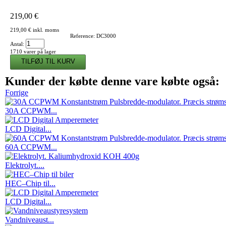
219,00 €
219,00 €
inkl. moms
Reference:
DC3000
Antal:
1710
varer på lager
Kunder der købte denne vare købte også:
Forrige
30A CCPWM...
LCD Digital...
60A CCPWM...
Elektrolyt....
HEC–Chip til...
LCD Digital...
Vandniveaust...