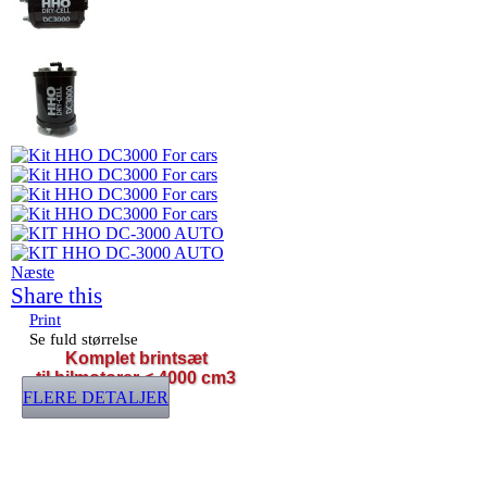
Næste
Share this
Print
Se fuld størrelse
Komplet brintsæt
til bilmotorer < 40
00 cm3
FLERE DETALJER