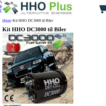
Velkommen,
Log ind
Kurv:
0
vare
varer
(tom)
Din konto
Hjem
>
Kit HHO DC3000 til Biler
Kit HHO DC3000 til Biler