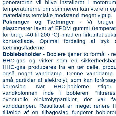
generatoren vil blive installeret i motorru
temperaturerne om sommeren kan være mege
materialets termiske modstand meget vigtig.
Pakninger og Tætninger
- Vi bruger s
elastomerer lavet af EPDM gummi (tempera
for brug: -40 til 200 °C), med en firkantet sekt
kontaktflade. Optimal fordeling af tryk 
tætningsfladerne.
Boblebeholder
- Boblere tjener to formål - r
HHO-gas og virker som en sikkerhedsbarr
HHO-gas produceres fra en tør celle, prod
også noget vanddamp. Denne vanddamp
små partikler af elektrolyt, som kan forårsa
korrosion. Når HHO-boblerne stig
vandkolonnen inde i bobleren, "filtrere
eventuelle elektrolytpartikler, der var fas
vanddampen. Resultatet er meget renere H
tilfælde af en tilbageslag fungerer boble