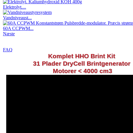
Elektrolyt....
Vandniveaust...
60A CCPWM...
Næste
FAQ
Komplet HHO Brint Kit
31 Plader DryCell Brintgenerator
Motorer < 4000 cm3