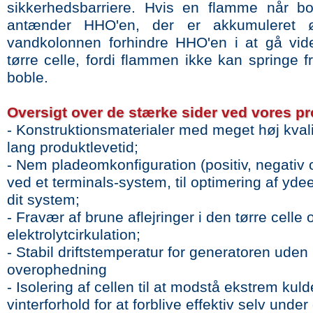
sikkerhedsbarriere. Hvis en flamme når b
antænder HHO'en, der er akkumuleret øv
vandkolonnen forhindre HHO'en i at gå vide
tørre celle, fordi flammen ikke kan springe fr
boble.
Oversigt over de stærke sider ved vores pr
- Konstruktionsmaterialer med meget høj kvalit
lang produktlevetid;
- Nem pladeomkonfiguration (positiv, negativ 
ved et terminals-system, til optimering af yde
dit system;
- Fravær af brune aflejringer i den tørre celle 
elektrolytcirkulation;
- Stabil driftstemperatur for generatoren uden r
overophedning
- Isolering af cellen til at modstå ekstrem kul
vinterforhold for at forblive effektiv selv unde