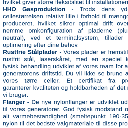
hvilket giver større fleksibilitet til installationen
HHO Gasproduktion
- Trods dens yd
cellestørrelsen relativt lille i forhold til mæn
produceret, hvilket sikrer optimal drift ove
nemme omkonfiguration af pladerne (plu
neutral), ved et terminalsystem, tillade
optimering efter dine behov.
Rustfrie Stålplader
- Vores plader er fremstil
rustfrit stål, laserskåret, med en speciel
fysisk behandling udviklet af vores team for 
generatorens driftstid. Du vil ikke se brune af
vores tørre celler. Et certifikat fra pr
garanterer kvaliteten og holdbarheden af det ru
vi bruger.
Flanger
- De nye nylonflanger er udviklet u
til vores generatorer. God fysisk modstand o
alt varmebestandighed (smeltepunkt 190-3
nylon til det bedste valgmateriale til disse pr