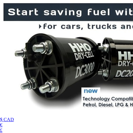
$ CAD
€
£