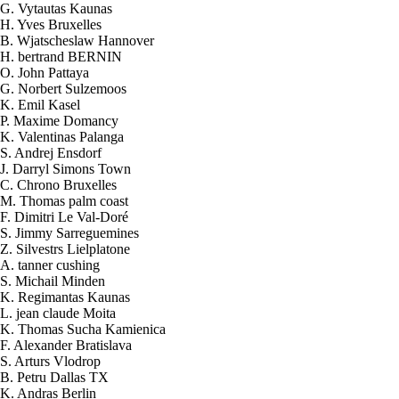
G. Vytautas Kaunas
H. Yves Bruxelles
B. Wjatscheslaw Hannover
H. bertrand BERNIN
O. John Pattaya
G. Norbert Sulzemoos
K. Emil Kasel
P. Maxime Domancy
K. Valentinas Palanga
S. Andrej Ensdorf
J. Darryl Simons Town
C. Chrono Bruxelles
M. Thomas palm coast
F. Dimitri Le Val-Doré
S. Jimmy Sarreguemines
Z. Silvestrs Lielplatone
A. tanner cushing
S. Michail Minden
K. Regimantas Kaunas
L. jean claude Moita
K. Thomas Sucha Kamienica
F. Alexander Bratislava
2026-08-05 10:16:00
S. Arturs Vlodrop
1x HEC–Chip für autos
B. Petru Dallas TX
Land > USA
K. Andras Berlin