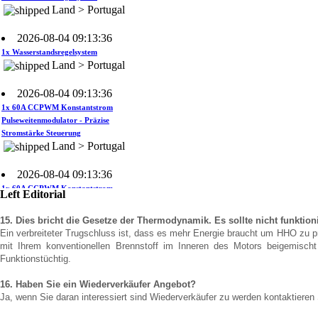
2026-08-04 09:13:36
1x Wasserstandsregelsystem
Land > Portugal
2026-08-04 09:13:36
1x 60A CCPWM Konstantstrom
Pulseweitenmodulator - Präzise
Stromstärke Steuerung
Land > Portugal
2026-08-04 09:13:36
1x 60A CCPWM Konstantstrom
Pulseweitenmodulator - Präzise
Stromstärke Steuerung
Left Editorial
Land > Portugal
15. Dies bricht die Gesetze der Thermodynamik. Es sollte nicht funktion
2026-08-04 09:13:36
Ein verbreiteter Trugschluss ist, dass es mehr Energie braucht um HHO zu prod
mit Ihrem konventionellen Brennstoff im Inneren des Motors beigemischt
1x 60A CCPWM Konstantstrom
Funktionstüchtig.
Pulseweitenmodulator - Präzise
Stromstärke Steuerung
Land > Portugal
16. Haben Sie ein Wiederverkäufer Angebot?
Ja, wenn Sie daran interessiert sind Wiederverkäufer zu werden kontaktieren
2026-08-04 09:13:36