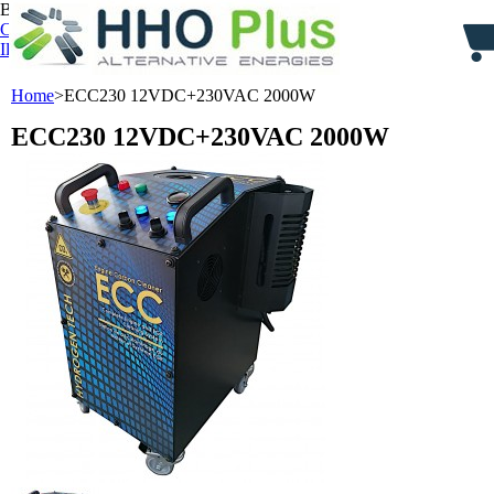
Benvenuto/a,
Entra
Carrello:
0
prodotto
prodotti
(vuoto)
Il tuo Account
Home
>
ECC230 12VDC+230VAC 2000W
ECC230 12VDC+230VAC 2000W