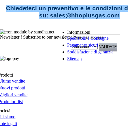
Chiedeteci un preventivo e le condizioni d
su: sales@hhoplusgas.com
Informazioni
Newsletter !
Subscribe to our newsletter
Spedizioni e Consegne
Pagamento sicuri
Soddisfazione di garanzia
Sitemap
Prodotti
Ultime vendite
Nuovi prodotti
Migliori vendite
Produttori list
ocietà
hi siamo
ote legali