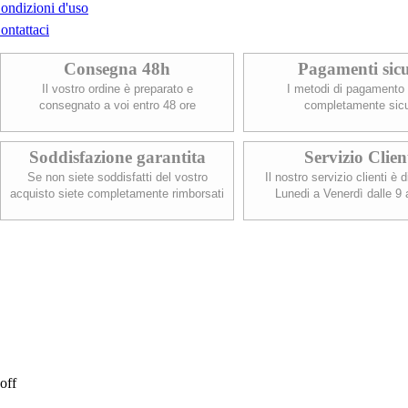
ondizioni d'uso
ontattaci
Consegna 48h
Pagamenti sicu
Il vostro ordine è preparato e
I metodi di pagamento
consegnato a voi entro 48 ore
completamente sicu
Soddisfazione garantita
Servizio Clien
Se non siete soddisfatti del vostro
Il nostro servizio clienti è d
acquisto siete completamente rimborsati
Lunedi a Venerdì dalle 9 
off