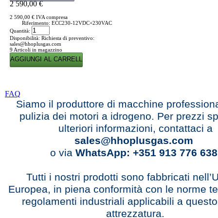
2 590,00 €
2 590,00 €
IVA compresa
Riferimento:
ECC230-12VDC+230VAC
Quantità:
Disponibilità:
Richiesta di preventivo:
sales@hhoplusgas.com
9
Articoli in magazzino
FAQ
Siamo il produttore di macchine professional
pulizia dei motori a idrogeno. Per prezzi sp
ulteriori informazioni, contattaci a
sales@hhoplusgas.com
o via
WhatsApp: +351 913 776 638
Tutti i nostri prodotti sono fabbricati nell
Europea, in piena conformità con le norme te
regolamenti industriali applicabili a questo
attrezzatura.