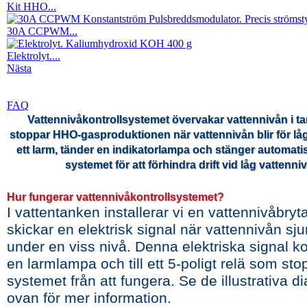
Kit HHO...
30A CCPWM...
Elektrolyt....
Nästa
FAQ
Vattennivåkontrollsystemet övervakar vattennivån i t
stoppar HHO-gasproduktionen när vattennivån blir för låg
ett larm, tänder en indikatorlampa och stänger automati
systemet för att förhindra drift vid låg vattenniv
Hur fungerar vattennivåkontrollsystemet?
I vattentanken installerar vi en vattennivåbry
skickar en elektrisk signal när vattennivån sj
under en viss nivå. Denna elektriska signal kop
en larmlampa och till ett 5-poligt relä som st
systemet från att fungera. Se de illustrativa
ovan för mer information.