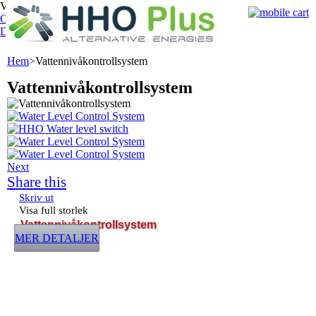
Välkommen,
Log in
Cart:
0
product
products
(empty)
Ditt konto
Hem
>
Vattennivåkontrollsystem
Vattennivåkontrollsystem
Next
Share this
Skriv ut
Visa full storlek
Vattennivåkontrollsystem
MER DETALJER