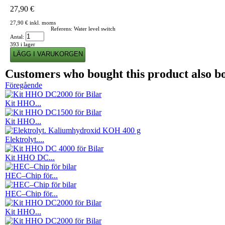
27,90 €
27,90 €
inkl. moms
Referens:
Water level switch
Antal:
393
i lager
Customers who bought this product also b
Föregående
Kit HHO...
Kit HHO...
Elektrolyt....
Kit HHO DC...
HEC–Chip för...
HEC–Chip för...
Kit HHO...