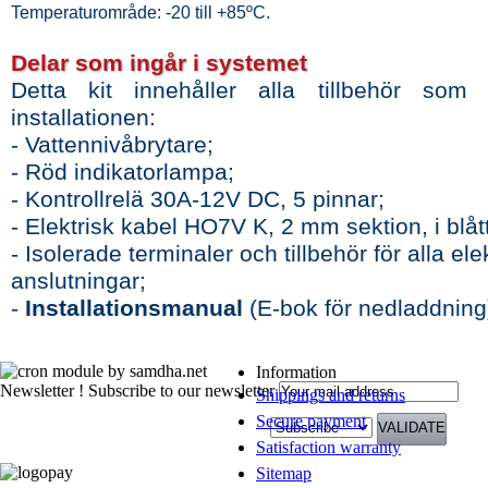
Temperaturområde: -20 till +85ºC.
Delar som ingår i systemet
Detta kit innehåller alla tillbehör som 
installationen:
- Vattennivåbrytare;
- Röd indikatorlampa;
- Kontrollrelä 30A-12V DC, 5 pinnar;
- Elektrisk kabel HO7V K, 2 mm sektion, i blått
- Isolerade terminaler och tillbehör för alla ele
anslutningar;
-
Installationsmanual
(E-bok för nedladdning
Information
Newsletter !
Subscribe to our newsletter
Shippings and returns
Secure payment
Satisfaction warranty
Sitemap