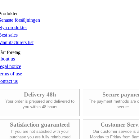
Produkter
Senaste försäljningen
Nya produkter
Best sales
Manufacturers list
årt företag
bout us
egal notice
erms of use
ontact us
Delivery 48h
Secure payme
Your order is prepared and delivered to
The payment methods are c
you within 48 hours
secure
Satisfaction guaranteed
Customer Serv
If you are not satisfied with your
Our customer service is a
purchase you are fully reimbursed
Monday to Friday from 9a