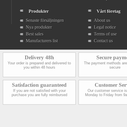
Produkter
Vårt företag
Senaste försäljningen
About us
Nya produkter
Legal notice
Best sales
Terms of use
Manufacturers list
Contact us
Delivery 48h
Secure paym
Your order is prepared and delivered to
The payment methods are
you within 48 hours
secure
Satisfaction guaranteed
Customer Ser
If you are not satisfied with your
Our customer service is
purchase you are fully reimbursed
Monday to Friday from 9