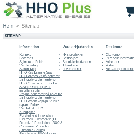
Hem
>
Sitemap
SITEMAP
Information
Våre erbjudanden
Ditt konto
Kontakt
Nya produkter
Ditt konto
Leverans
Bästsäljare
Personlig informati
Sekretess Politik
Specialerbjudanden
Adresser
Vårt Företag
Tillverkare
Rabatt
Säkert Köp
Leverantörer
Beställningshistorik
HHO Kits Bränsle Spar
HHO Vätgas kit på nätet för
att installera sig i fordonet
HHO Generatorer Kits Fuel
Saving Online själv att
installera i bilen.
Vätgas generator på nätet för
att installera sig i fordonet
HHO Vetenskapliga Studier
garanti Policy
Vår Teknik HHO
Kundtjänst
Forskning & innovation
Electronic Commerce (EC
Directive) Regulations 2002 &
Consumer Protection
(Distance Selling)
Regulations 2000 Notices.