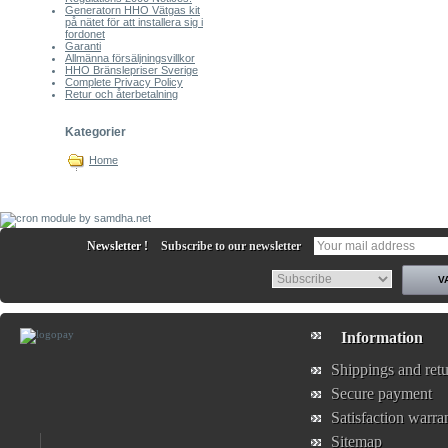
Generatorn HHO Vätgas kit
på nätet för att installera sig i
fordonet
Garanti
Allmänna försäljningsvillkor
HHO Bränslepriser Sverige
Complete Privacy Policy
Retur och återbetalning
Kategorier
Home
Newsletter !
Subscribe to our newsletter
Information
Shippings and ret
Secure payment
Satisfaction warra
Sitemap