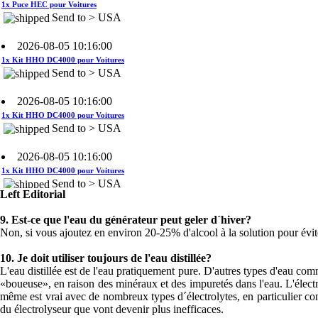
2026-08-05 10:16:00
1x Kit HHO DC4000 pour Voitures
Send to > USA
2026-08-05 10:16:00
1x Kit HHO DC4000 pour Voitures
Send to > USA
2026-08-05 10:16:00
1x Kit HHO DC4000 pour Voitures
Send to > USA
2026-08-04 09:13:36
Left Editorial
1x Système de contrôle du niveau
d'eau
9.
Est-ce que l'eau du générateur peut geler d´hiver?
Send to >
Non, si vous ajoutez en environ 20-25% d'alcool à la solution pour évite
Portugal
10.
Je doit utiliser toujours de l'eau distillée?
2026-08-04 09:13:36
L'eau distillée est de l'eau pratiquement pure. D'autres types d'eau comme
«boueuse», en raison des minéraux et des impuretés dans l'eau. L'élect
1x Système de contrôle du niveau
même est vrai avec de nombreux types d´électrolytes, en particulier 
d'eau
du électrolyseur que vont devenir plus inefficaces.
Send to >