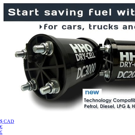
$ CAD
€
£