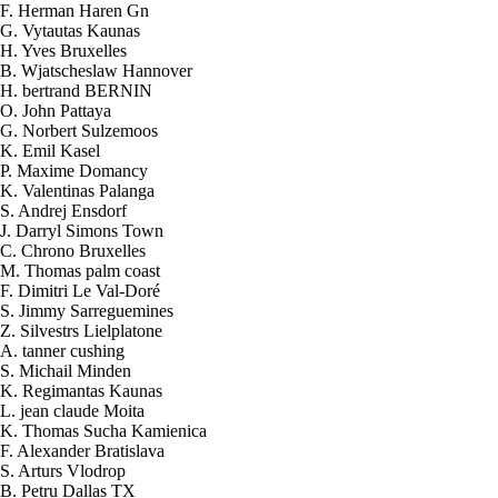
F. Herman Haren Gn
G. Vytautas Kaunas
H. Yves Bruxelles
B. Wjatscheslaw Hannover
H. bertrand BERNIN
O. John Pattaya
G. Norbert Sulzemoos
K. Emil Kasel
P. Maxime Domancy
K. Valentinas Palanga
S. Andrej Ensdorf
J. Darryl Simons Town
C. Chrono Bruxelles
M. Thomas palm coast
F. Dimitri Le Val-Doré
S. Jimmy Sarreguemines
Z. Silvestrs Lielplatone
A. tanner cushing
S. Michail Minden
K. Regimantas Kaunas
L. jean claude Moita
K. Thomas Sucha Kamienica
2026-08-07 00:02:52
F. Alexander Bratislava
1x Kit HHO DC2000 pour Voitures
S. Arturs Vlodrop
Send to > Costa
B. Petru Dallas TX