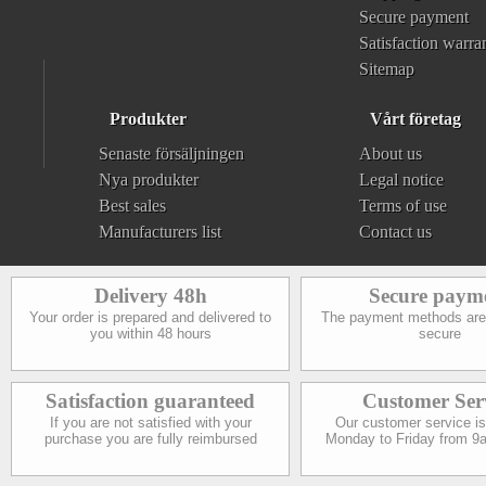
Secure payment
Satisfaction warra
Sitemap
Produkter
Vårt företag
Senaste försäljningen
About us
Nya produkter
Legal notice
Best sales
Terms of use
Manufacturers list
Contact us
Delivery 48h
Secure paym
Your order is prepared and delivered to
The payment methods are
you within 48 hours
secure
Satisfaction guaranteed
Customer Ser
If you are not satisfied with your
Our customer service is
purchase you are fully reimbursed
Monday to Friday from 9