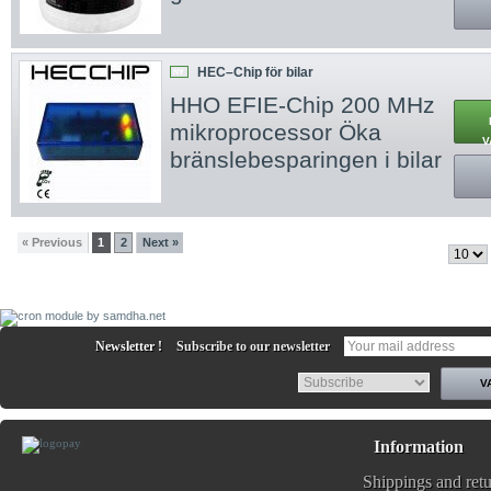
HEC–Chip för bilar
NY
HHO EFIE-Chip 200 MHz
mikroprocessor Öka
V
bränslebesparingen i bilar
« Previous
1
2
Next »
Newsletter !
Subscribe to our newsletter
Information
Shippings and ret