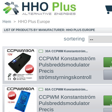
Hem
>
HHO Plus Europe
LIST OF PRODUCTS BY MANUFACTURER: HHO PLUS EUROPE
sortering
30A CCPWM Konstantström...
NY
CCPWM Konstantström
Pulsbreddsmodulator
V
Precis
strömstyrningskontroll
60A CCPWM Konstantström...
NY
CCPWM Konstantström
Pulsbreddsmodulator
V
Precis