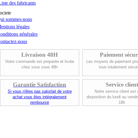
Liste des fabricants
ociete
ui sommes-nous
entions légales
onditions générales
ontactez-nous
Livraison 48H
Paiement sécur
Votre commande est preparée et livrée
Les moyens de paiement pro
chez vous sous 48h
tous totalement sécur
Garantie Satisfaction
Service clien
Si vous n'êtes pas satisfait de votre
Notre service client est 
achat vous êtes intégralement
disposition du lundi au vendr
remboursé
18h