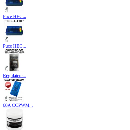
Puce HEC...
Puce HEC...
Régulateur...
60A CCPWM...