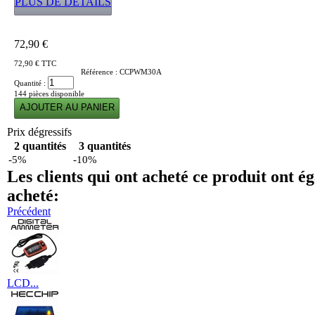
PLUS DE DÉTAILS
72,90 €
72,90 €
TTC
Référence :
CCPWM30A
Quantité :
144
pièces disponible
Prix dégressifs
2 quantités
3 quantités
-5%
-10%
Les clients qui ont acheté ce produit ont é
acheté:
Précédent
LCD...