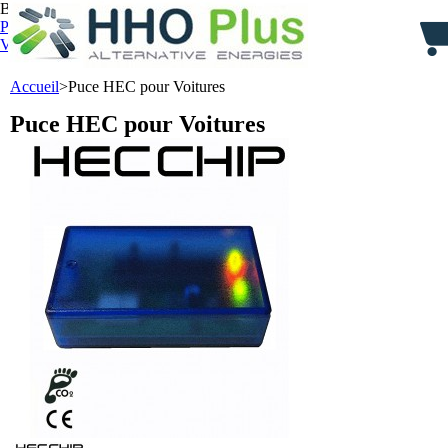
Bienvenue,
identifiez-vous
Panier :
0
produit
produits
(vide)
Votre compte
Accueil
>
Puce HEC pour Voitures
Puce HEC pour Voitures