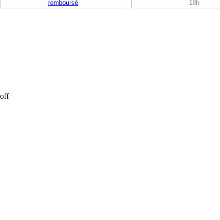
remboursé
18h
off