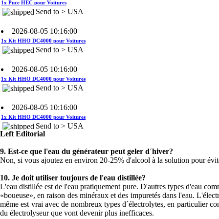
2026-08-05 10:16:00
1x Kit HHO DC4000 pour Voitures
Send to > USA
2026-08-05 10:16:00
1x Kit HHO DC4000 pour Voitures
Send to > USA
2026-08-05 10:16:00
1x Kit HHO DC4000 pour Voitures
Send to > USA
2026-08-04 09:13:36
Left Editorial
1x Système de contrôle du niveau
d'eau
9.
Est-ce que l'eau du générateur peut geler d´hiver?
Send to >
Non, si vous ajoutez en environ 20-25% d'alcool à la solution pour évite
Portugal
10.
Je doit utiliser toujours de l'eau distillée?
2026-08-04 09:13:36
L'eau distillée est de l'eau pratiquement pure. D'autres types d'eau comme
«boueuse», en raison des minéraux et des impuretés dans l'eau. L'élect
1x Système de contrôle du niveau
même est vrai avec de nombreux types d´électrolytes, en particulier 
d'eau
du électrolyseur que vont devenir plus inefficaces.
Send to >