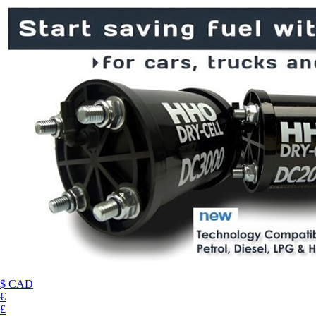
$ CAD
€
£