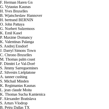
F. Herman Haren Gn
G. Vytautas Kaunas
H. Yves Bruxelles
B. Wjatscheslaw Hannover
H. bertrand BERNIN
O. John Pattaya
G. Norbert Sulzemoos
K. Emil Kasel
P. Maxime Domancy
K. Valentinas Palanga
S. Andrej Ensdorf
J. Darryl Simons Town
C. Chrono Bruxelles
M. Thomas palm coast
F. Dimitri Le Val-Doré
S. Jimmy Sarreguemines
Z. Silvestrs Lielplatone
A. tanner cushing
S. Michail Minden
K. Regimantas Kaunas
L. jean claude Moita
K. Thomas Sucha Kamienica
2026-08-07 00:02:52
F. Alexander Bratislava
1x Kit HHO DC2000 pour Voitures
S. Arturs Vlodrop
Send to > Costa
B. Petru Dallas TX