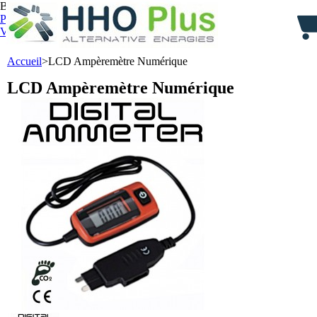
Bienvenue,
identifiez-vous
Panier :
0
produit
produits
(vide)
Votre compte
Accueil
>
LCD Ampèremètre Numérique
LCD Ampèremètre Numérique