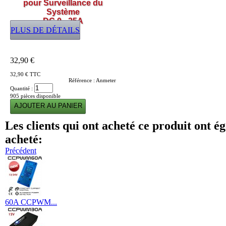
pour Surveillance du
Système
DC 0 - 25A
PLUS DE DÉTAILS
32,90 €
32,90 €
TTC
Référence :
Anmeter
Quantité :
905
pièces disponible
Les clients qui ont acheté ce produit ont é
acheté:
Précédent
60A CCPWM...