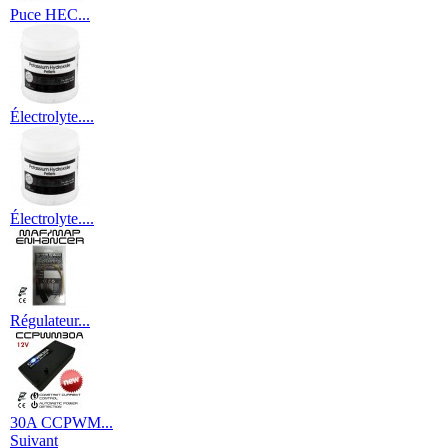
Puce HEC...
Électrolyte....
Électrolyte....
Régulateur...
30A CCPWM...
Suivant