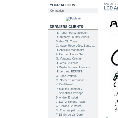
Accueil
>
YOUR ACCOUNT
LCD A
Connexion
DERNIERS CLIENTS
R. Robert Perez zeledon
R. anthony Launay Villiers
S. dan Old Town
C. Isabel Rebordões, Santo Tirso
R. Andreas Mannheim
F. Herman Haren Gn
G. Vytautas Kaunas
H. Yves Bruxelles
B. Wjatscheslaw Hannover
H. bertrand BERNIN
O. John Pattaya
G. Norbert Sulzemoos
K. Emil Kasel
P. Maxime Domancy
K. Valentinas Palanga
S. Andrej Ensdorf
J. Darryl Simons Town
C. Chrono Bruxelles
M. Thomas palm coast
F. Dimitri Le Val-Doré