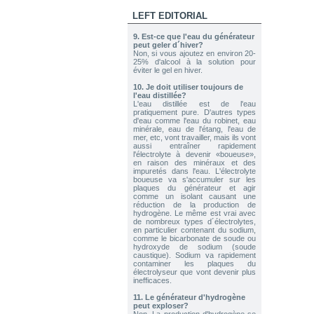
LEFT EDITORIAL
2026-08-04 09:13:36
1x 60A CCPWM Courant constant
9.
Est-ce que l'eau du générateur
- Contrôle Électronique -
peut geler d´hiver?
Modulateur de Fréquence
Non, si vous ajoutez en environ 20-
Send to > Portugal
25% d'alcool à la solution pour
éviter le gel en hiver.
2026-08-04 09:13:36
10.
Je doit utiliser toujours de
1x 60A CCPWM Courant constant
l'eau distillée?
- Contrôle Électronique -
L'eau distillée est de l'eau
Modulateur de Fréquence
pratiquement pure. D'autres types
d'eau comme l'eau du robinet, eau
Send to > Portugal
minérale, eau de l'étang, l'eau de
mer, etc, vont travailler, mais ils vont
2026-08-04 09:13:36
aussi entraîner rapidement
1x Électrolyte. Hydroxyde de
l'électrolyte à devenir «boueuse»,
Potassium KOH 400 g
en raison des minéraux et des
impuretés dans l'eau. L'électrolyte
Send to > Portugal
boueuse va s'accumuler sur les
plaques du générateur et agir
comme un isolant causant une
2026-08-04 09:13:36
réduction de la production de
1x Électrolyte. Hydroxyde de
hydrogène. Le même est vrai avec
Potassium KOH 400 g
de nombreux types d´électrolytes,
Send to > Portugal
en particulier contenant du sodium,
comme le bicarbonate de soude ou
hydroxyde de sodium (soude
2026-08-04 09:13:36
caustique). Sodium va rapidement
1x Électrolyte. Hydroxyde de
contaminer les plaques du
Potassium KOH 400 g
électrolyseur que vont devenir plus
Send to > Portugal
inefficaces.
11.
Le générateur d'hydrogène
2026-07-31 13:14:53
peut exploser?
2x Électrolyte. Hydroxyde de