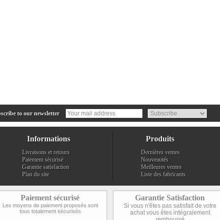
cribe to our newsletter
Informations
Produits
Livraisons et retours
Dernières ventes
Paiement sécurisé
Nouveautés
Garantie satisfaction
Meilleures ventes
Plan du site
Liste des fabricants
Paiement sécurisé
Garantie Satisfaction
Les moyens de paiement proposés sont
Si vous n'êtes pas satisfait de votre
tous totalement sécurisés
achat vous êtes intégralement
remboursé