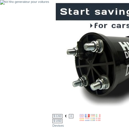
€
$ CAD
£
$ USD
Devises