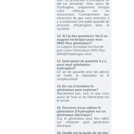
Non. La production d'hydrogène se
Potassium KOH 400 g
fait sur demande. Vous aurez de
Send to > Allemagne
l'hydrogène uniquement lorsque
votre véhicule est en
mouvement. Contrairement aux
2026-07-31 13:14:53
réservoirs de gaz sous pression, il
2x Électrolyte. Hydroxyde de
y a seulement une petite quantité de
Potassium KOH 400 g
pression d'hydrogène dans le
système.
Send to > Allemagne
12.
Si j'ai des questions Yat-il un
2026-07-31 13:14:53
support technique pour mon
2x Électrolyte. Hydroxyde de
HHO Plus générateur?
Potassium KOH 400 g
Le support technique est fournie
pour votre Générateur HHO Plus
Send to > Allemagne
(info@hhoplusgas.com).
13.
Quel genre de garantie il y a
2026-07-30 14:01:43
pour mon générateur
1x Kit HHO DC3000 pour Voitures
hydrogène?
Send to > Pays-bas
Un an de garantie pour les pièces
de l'unité, la réparation ou le
remplacement
2026-07-30 14:01:43
1x Kit HHO DC3000 pour Voitures
14.
En cas d'accident le
Send to > Pays-bas
générateur peut exploser?
Absolument pas, tout ce que vous
aurez de l'eau et de l'électrolyte sur
2026-07-30 14:01:43
le terrain
1x Kit HHO DC3000 pour Voitures
Send to > Pays-bas
15.
Pouvons-nous utiliser le
générateur d'hydrogène sur un
générateur électrique?
2026-07-30 14:01:26
Oui, le générateur peut être utilisé
1x Kit HHO DC3000 pour Voitures
sur n'importe quel générateur
Send to > Lituanie
électrique.
16.
Quelle est la durée de vie des