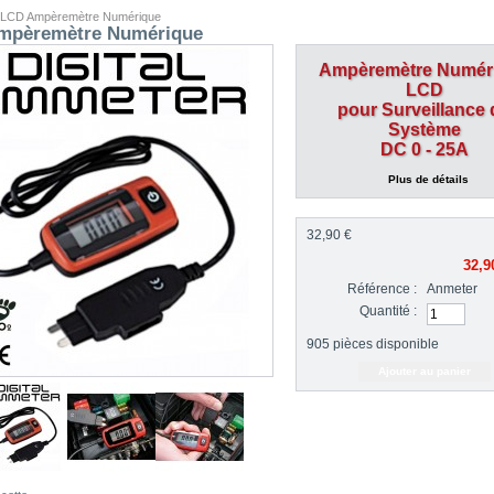
LCD Ampèremètre Numérique
mpèremètre Numérique
Ampèremètre Numér
LCD
pour Surveillance 
Système
DC 0 - 25A
Plus de détails
32,90 €
32,9
Référence :
Anmeter
Quantité :
905
pièces disponible