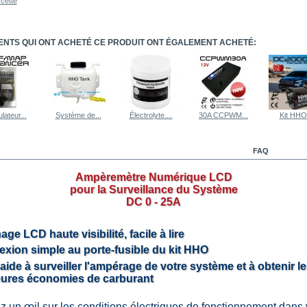
cette
IENTS QUI ONT ACHETÉ CE PRODUIT ONT ÉGALEMENT ACHETÉ:
lateur...
Système de...
Électrolyte....
30A CCPWM...
Kit HHO.
FAQ
Ampèremètre Numérique LCD
pour la Surveillance du Système
DC 0 - 25A
age LCD haute visibilité, facile à lire
xion simple au porte-fusible du kit HHO
aide à surveiller l'ampérage de votre système et à obtenir l
eures économies de carburant
z un œil sur les conditions électriques de fonctionnement dans 