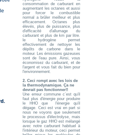
consommation de carburant en
augmentant les octanes et aussi
le
pour forcer le combustible
normal a brûler meilleur et plus
efficacement. Octanes plus
élevés, plus de puissance, plus
d'efficacité d'allumage du
carburant et plus de km par litre.
le hydrogène permet
effectivement de nettoyer les
dépôts de carbone dans le
moteur. Les émissions gazeuses
sont de l'eau pure. Ainsi, vous
économisez du carburant, et de
l'argent et vous fait du bien pour
l'environnement.
2. Ceci rompt avec les lois de
la thermodynamique. Ça ne
devrait pas fonctionner!!
Une erreur commune c´est qu'il
faut plus d'énergie pour produire
rd.
le HHO que l'énergie qu'il
dégage. Ceci est vrai en part si
nous ne voyons que seulement
le processus d'électrolyse, mais
lorsque le gaz HHO est mélangé
avec notre carburant habituel à
l'intérieur du moteur, ceci permet
brûler mieux les molécules de