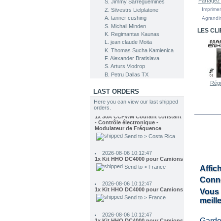
Partagez 
S. Jimmy Sarreguemines
Imprimer
Z. Silvestrs Lielplatone
A. tanner cushing
Agrandir
S. Michail Minden
LES CL
K. Regimantas Kaunas
L. jean claude Moita
K. Thomas Sucha Kamienica
F. Alexander Bratislava
S. Arturs Vlodrop
2026-08-07 00:02:52
1x Kit HHO DC2000 pour Voitures
B. Petru Dallas TX
Send to > Costa Rica
Régu
LAST ORDERS
2026-08-07 00:02:52
Here you can view our last shipped
1x 30A CCPWM Courant constant
orders.
- Contrôle électronique -
Modulateur de Fréquence
Send to > Costa Rica
2026-08-06 10:12:47
1x Kit HHO DC4000 pour Camions
Send to > France
Affich
2026-08-06 10:12:47
1x Kit HHO DC4000 pour Camions
Conne
Send to > France
Vous 
meill
2026-08-06 10:12:47
1x Kit HHO DC4000 pour Camions
Send to > France
Garde