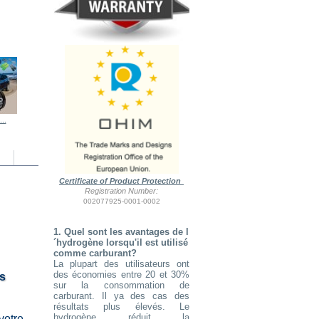
..
30A CCPWM...
Kit HHO...
Kit HHO...
30A CCPWM...
Certificate of Product Protection
Registration Number:
002077925-0001-0002
1. Quel sont les avantages de l
´hydrogène lorsqu'il est utilisé
comme carburant?
La plupart des utilisateurs ont
des économies entre 20 et 30%
es
sur la consommation de
carburant. Il ya des cas des
résultats plus élevés. Le
hydrogène réduit la
votre