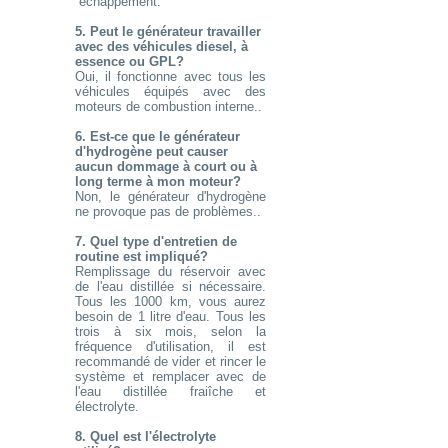
´échappement.
5. Peut le générateur travailler
avec des véhicules diesel, à
essence ou GPL?
Oui, il fonctionne avec tous les
véhicules équipés avec des
moteurs de combustion interne..
6. Est-ce que le générateur
d'hydrogène peut causer
aucun dommage à court ou à
long terme à mon moteur?
Non, le générateur d'hydrogène
ne provoque pas de problèmes..
7. Quel type d'entretien de
routine est impliqué?
Remplissage du réservoir avec
de l'eau distillée si nécessaire.
Tous les 1000 km, vous aurez
besoin de 1 litre d'eau. Tous les
trois à six mois, selon la
fréquence d'utilisation, il est
recommandé de vider et rincer le
système et remplacer avec de
l'eau distillée fraiîche et
électrolyte.
8. Quel est l'électrolyte