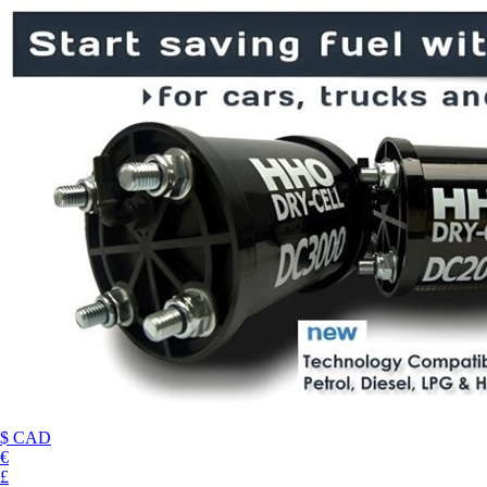
$ CAD
€
£