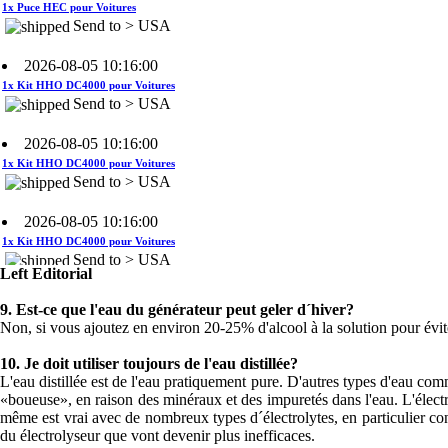
2026-08-05 10:16:00
1x Kit HHO DC4000 pour Voitures
Send to > USA
2026-08-05 10:16:00
1x Kit HHO DC4000 pour Voitures
Send to > USA
2026-08-05 10:16:00
1x Kit HHO DC4000 pour Voitures
Send to > USA
2026-08-04 09:13:36
Left Editorial
1x Système de contrôle du niveau
d'eau
9.
Est-ce que l'eau du générateur peut geler d´hiver?
Send to >
Non, si vous ajoutez en environ 20-25% d'alcool à la solution pour évite
Portugal
10.
Je doit utiliser toujours de l'eau distillée?
2026-08-04 09:13:36
L'eau distillée est de l'eau pratiquement pure. D'autres types d'eau comme
«boueuse», en raison des minéraux et des impuretés dans l'eau. L'élect
1x Système de contrôle du niveau
même est vrai avec de nombreux types d´électrolytes, en particulier 
d'eau
du électrolyseur que vont devenir plus inefficaces.
Send to >