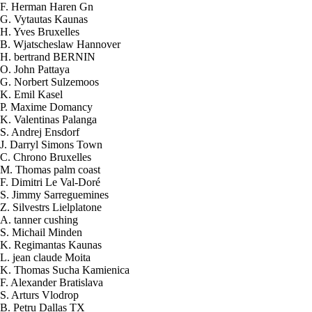
F. Herman Haren Gn
G. Vytautas Kaunas
H. Yves Bruxelles
B. Wjatscheslaw Hannover
H. bertrand BERNIN
O. John Pattaya
G. Norbert Sulzemoos
K. Emil Kasel
P. Maxime Domancy
K. Valentinas Palanga
S. Andrej Ensdorf
J. Darryl Simons Town
C. Chrono Bruxelles
M. Thomas palm coast
F. Dimitri Le Val-Doré
S. Jimmy Sarreguemines
Z. Silvestrs Lielplatone
A. tanner cushing
S. Michail Minden
K. Regimantas Kaunas
L. jean claude Moita
K. Thomas Sucha Kamienica
2026-08-07 00:02:52
F. Alexander Bratislava
1x Kit HHO DC2000 pour Voitures
S. Arturs Vlodrop
Send to > Costa
B. Petru Dallas TX