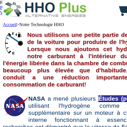
Bienvenue,
identifiez-vous
Panier :
0
produit
produits
(vide)
Votre compte
Accueil
>
Notre Technologie HHO
Nous utilisons une petite partie de
de la voiture pour produire de l'
Lorsque nous ajoutons cet hy
notre carburant à l'intérieur d
l'énergie libérée dans la chambre de comb
beaucoup plus élevée que d'habitude
conduit a une réduction importan
consommation de carburan
t
!
NASA
a mené plusieurs
Études (pd
utilisant l'hydrogène comme 
supplémentaire sur un moteur à 
interne fonctionnant à essen