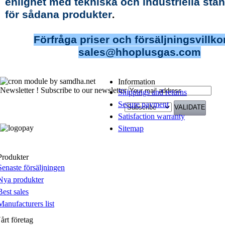
enlighet med tekniska och industriella sta
för sådana produkter
.
Förfråga priser och försäljningsvillko
sales@hhoplusgas.com
Information
Newsletter !
Subscribe to our newsletter
Shippings and returns
Secure payment
Satisfaction warranty
Sitemap
Produkter
Senaste försäljningen
Nya produkter
Best sales
Manufacturers list
årt företag