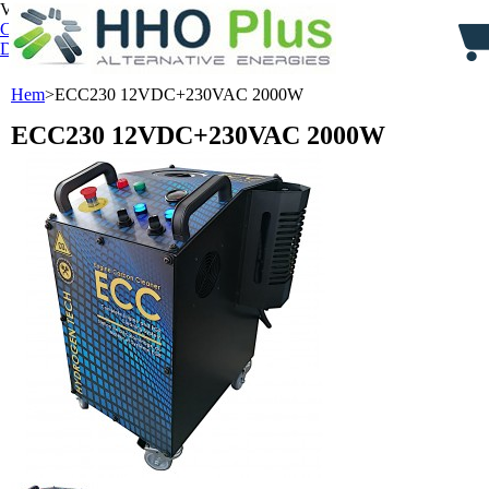
Välkommen,
Log in
Cart:
0
product
products
(empty)
Ditt konto
Hem
>
ECC230 12VDC+230VAC 2000W
ECC230 12VDC+230VAC 2000W