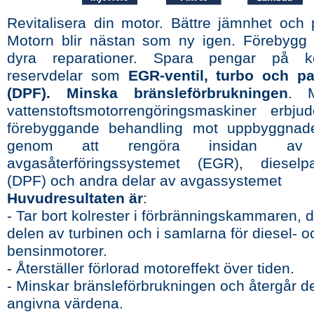
Revitalisera din motor. Bättre jämnhet och 
Motorn blir nästan som ny igen. Förebygg is
dyra reparationer. Spara pengar på 
reservdelar som
EGR-ventil, turbo och part
(DPF). Minska bränsleförbrukningen
. 
vattenstoftsmotorrengöringsmaskiner erbj
förebyggande behandling mot uppbyggnad
genom att rengöra insidan av 
avgasåterföringssystemet (EGR), dieselparti
(DPF) och andra delar av avgassystemet
Huvudresultaten är
:
- Tar bort kolrester i förbränningskammaren, 
delen av turbinen och i samlarna för diesel- o
bensinmotorer.
- Återställer förlorad motoreffekt över tiden.
- Minskar bränsleförbrukningen och återgår den
angivna värdena.