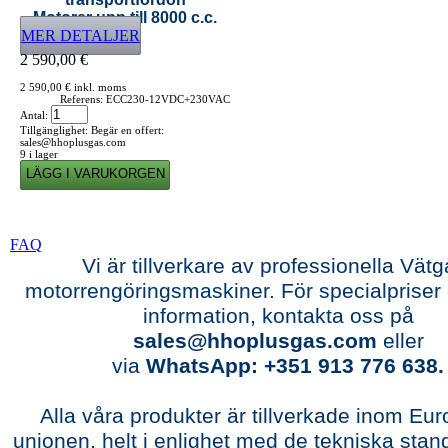
Motorer upp till 8000 c.c.
MER DETALJER
2 590,00 €
2 590,00 €
inkl. moms
Referens:
ECC230-12VDC+230VAC
Antal:
Tillgänglighet:
Begär en offert:
sales@hhoplusgas.com
9
i lager
FAQ
Vi är tillverkare av professionella Vätg
motorrengöringsmaskiner. För specialpriser 
information, kontakta oss på
sales@hhoplusgas.com
eller
via
WhatsApp: +351 913 776 638.
Alla våra produkter är tillverkade inom Eu
unionen, helt i enlighet med de tekniska stan