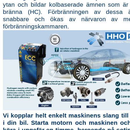
ytan och bildar kolbaserade ämnen som är l
bränna (HC). Förbränningen av dessa
snabbare och ökas av närvaron av me
förbränningskammaren.
Vi kopplar helt enkelt maskinens slang till 
i din bil. Starta motorn och maskinen oc
köra i ungefär en timme, beroende på sotin