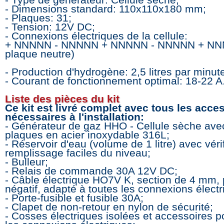
- Type de générateur: Cellule sèche;
- Dimensions standard: 110x110x180 mm;
- Plaques: 31;
- Tension: 12V DC;
- Connexions électriques de la cellule:
+ NNNNN - NNNNN + NNNNN - NNNNN + NNN
plaque neutre)
- Production d'hydrogène: 2,5 litres par minute
- Courant de fonctionnement optimal: 18-22 A
Liste des pièces du kit
Ce kit est livré complet avec tous les acce
nécessaires à l'installation:
- Générateur de gaz HHO - Cellule sèche ave
plaques en acier inoxydable 316L;
- Réservoir d'eau (volume de 1 litre) avec vérif
remplissage faciles du niveau;
- Bulleur;
- Relais de commande 30A 12V DC;
- Câble électrique HO7V K, section de 4 mm, p
négatif, adapté à toutes les connexions électr
- Porte-fusible et fusible 30A;
- Clapet de non-retour en nylon de sécurité;
- Cosses électriques isolées et accessoires p