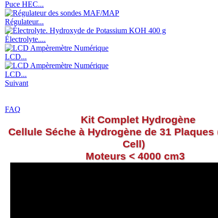
Puce HEC...
Régulateur...
Électrolyte....
LCD...
LCD...
Suivant
FAQ
Kit Complet
Hydrogène
Cellule Séche à Hydrogène de 31 Plaques
Cell)
Moteurs < 4000 cm3