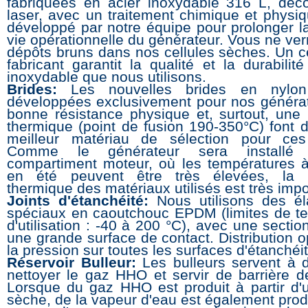
fabriquées en acier inoxydable 316 L, dé
laser, avec un traitement chimique et physiq
développé par notre équipe pour prolonger l
vie opérationnelle du générateur. Vous ne ve
dépôts bruns dans nos cellules sèches. Un ce
fabricant garantit la qualité et la durabilité
inoxydable que nous utilisons.
Brides:
Les nouvelles brides en nylon
développées exclusivement pour nos généra
bonne résistance physique et, surtout, une 
thermique (point de fusion 190-350°C) font d
meilleur matériau de sélection pour ces 
Comme le générateur sera installé
compartiment moteur, où les températures à l
en été peuvent être très élevées, la r
thermique des matériaux utilisés est très impo
Joints d'étanchéité:
Nous utilisons des él
spéciaux en caoutchouc EPDM (limites de t
d'utilisation : -40 à 200 °C), avec une sectio
une grande surface de contact. Distribution 
la pression sur toutes les surfaces d'étanchéit
Réservoir Bulleur:
Les bulleurs servent à d
nettoyer le gaz HHO et servir de barrière de
Lorsque du gaz HHO est produit à partir d'u
sèche, de la vapeur d'eau est également prod