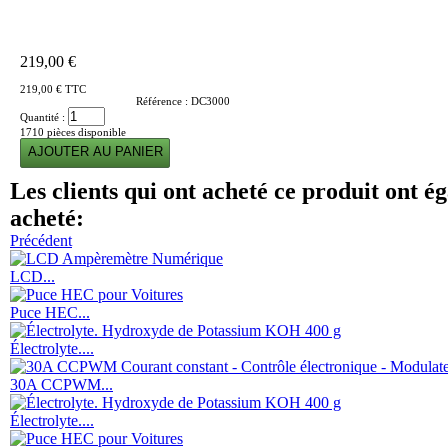
219,00 €
219,00 €
TTC
Référence :
DC3000
Quantité :
1710
pièces disponible
Les clients qui ont acheté ce produit ont é
acheté:
Précédent
LCD...
Puce HEC...
Électrolyte....
30A CCPWM...
Électrolyte....