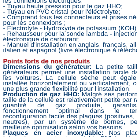
les connexions électriques;
- Tuyau haute pression pour le gaz HHO;
- Tuyau en PVC cristal pour l'électrolyte;
- Comprend tous les connecteurs et prises n
pour les connexions ;
- Électrolyte - Hydroxyde de potassium (KOH)
- Rehausseur pour la sonde lambda - injectio
électronique de carburant;
- Manuel d'installation en anglais, français, a
italien et espagnol (livre électronique à téléch
Points forts de nos produits
Dimensions du générateur:
La petite tai
générateurs permet une installation facile d
les voitures. La cellule sèche peut égal
installée horizontalement ou verticalement, c
une plus grande flexibilité pour l'installation.
Production de gaz HHO:
Malgré ses perfor
taille de la cellule est relativement petite par 
quantité de gaz produite, garanti
fonctionnement optimal dans le t
reconfiguration facile des plaques (positives,
neutres), par un système de bornes, p
meilleure optimisation selon vos besoins.
Plaques en acier inoxydable:
Nos plaq