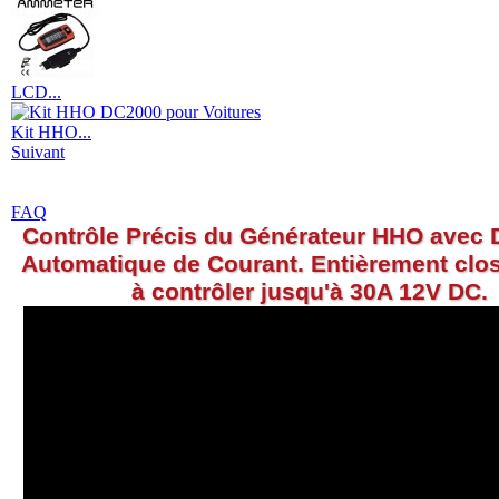
LCD...
Kit HHO...
Suivant
FAQ
Contrôle Précis du Générateur HHO avec 
Automatique de Courant. Entièrement clos
à contrôler jusqu'à 30A 12V DC.