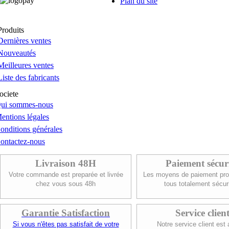
Plan du site
Produits
Dernières ventes
Nouveautés
Meilleures ventes
Liste des fabricants
ociete
ui sommes-nous
entions légales
onditions générales
ontactez-nous
Livraison 48H
Paiement sécur
Votre commande est preparée et livrée
Les moyens de paiement pro
chez vous sous 48h
tous totalement sécur
Garantie Satisfaction
Service clien
Si vous n'êtes pas satisfait de votre
Notre service client est 