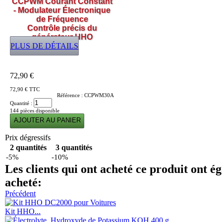
CCPWM Courant Constant
- Modulateur Électronique
de Fréquence
Contrôle précis du
générateur HHO
PLUS DE DÉTAILS
72,90 €
72,90 €
TTC
Référence :
CCPWM30A
Quantité :
144
pièces disponible
Prix dégressifs
2 quantités
3 quantités
-5%
-10%
Les clients qui ont acheté ce produit ont é
acheté:
Précédent
Kit HHO...