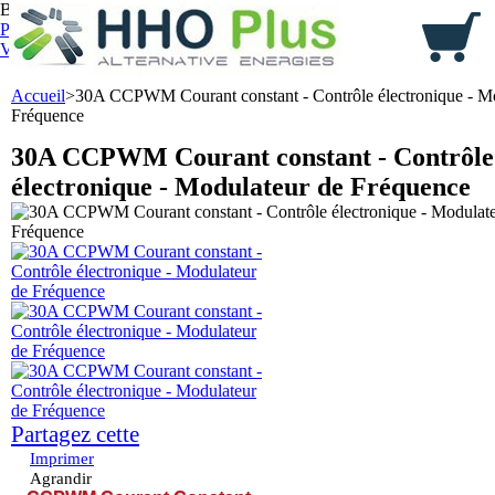
Bienvenue,
identifiez-vous
Panier :
0
produit
produits
(vide)
Votre compte
Accueil
>
30A CCPWM Courant constant - Contrôle électronique - Mo
Fréquence
30A CCPWM Courant constant - Contrôle
électronique - Modulateur de Fréquence
Partagez cette
Imprimer
Agrandir