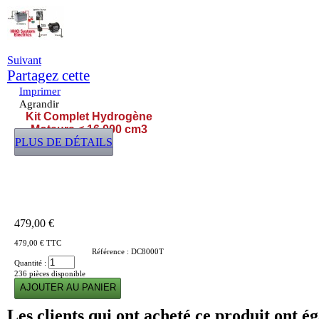
Suivant
Partagez cette
Imprimer
Agrandir
Kit Complet Hydrogène
Moteurs < 16 000 cm3
PLUS DE DÉTAILS
479,00 €
479,00 €
TTC
Référence :
DC8000T
Quantité :
236
pièces disponible
Les clients qui ont acheté ce produit ont é