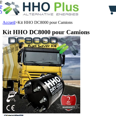
Bienvenue,
identifiez-vous
Panier :
0
produit
produits
(vide)
Votre compte
Accueil
>
Kit HHO DC8000 pour Camions
Kit HHO DC8000 pour Camions