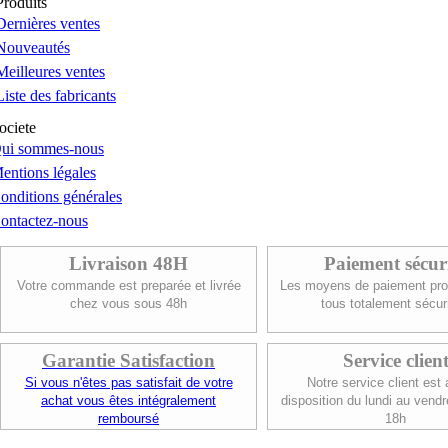
Produits
Dernières ventes
Nouveautés
Meilleures ventes
Liste des fabricants
ociete
ui sommes-nous
entions légales
onditions générales
ontactez-nous
Livraison 48H
Paiement sécur
Votre commande est preparée et livrée
Les moyens de paiement pro
chez vous sous 48h
tous totalement sécur
Garantie Satisfaction
Service clien
Si vous n'êtes pas satisfait de votre
Notre service client est 
achat vous êtes intégralement
disposition du lundi au vendr
remboursé
18h