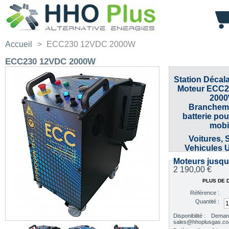
Accueil
>
ECC230 12VDC 2000W
ECC230 12VDC 2000W
Station Décal
Moteur ECC
200
Brancheme
batterie pou
mobi
Voitures, 
Vehicules Ut
Moteurs jusqu’
2 190,00 €
PLUS DE 
Référence :
Quantité :
Disponibilité :
Demand
sales@hhoplusgas.c