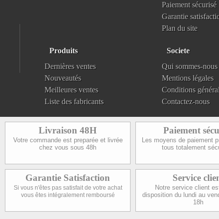
Paiement sécurisé
Garantie satisfacti
Plan du site
Produits
Societe
Dernières ventes
Qui sommes-nous
Nouveautés
Mentions légales
Meilleures ventes
Conditions généra
Liste des fabricants
Contactez-nous
Livraison 48H
Paiement sécu
Votre commande est preparée et livrée
Les moyens de paiement p
chez vous sous 48h
tous totalement séc
Garantie Satisfaction
Service clie
Notre service client es
Si vous n'êtes pas satisfait de votre achat
disposition du lundi au ven
vous êtes intégralement remboursé
18h